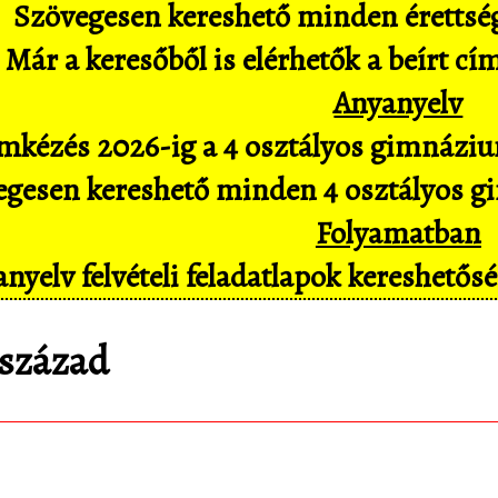
Szövegesen kereshető minden érettségi 
Már a keresőből is elérhetők a beírt cí
Anyanyelv
mkézés 2026-ig a 4 osztályos gimnázium
gesen kereshető minden 4 osztályos gim
Folyamatban
nyelv felvételi feladatlapok kereshető
 század
matematica.hu
Android appomat, amivel mob
pl. hangvezérléssel is hozzáférsz az adatbáz