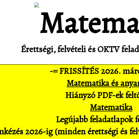
Érettségi, felvételi és OKTV fel
-= FRISSÍTÉS 2026. márc
Matematika és anya
Hiányzó PDF-ek feltö
Matematika
Legújabb feladatlapok fe
kézés 2026-ig (minden érettségi és felv