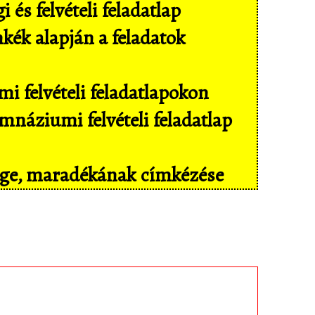
és felvételi feladatlap
mkék alapján a feladatok
i felvételi feladatlapokon
náziumi felvételi feladatlap
sége, maradékának címkézése
il eszközökön még kényelmesebben,
isban tárolt feladatokhoz!