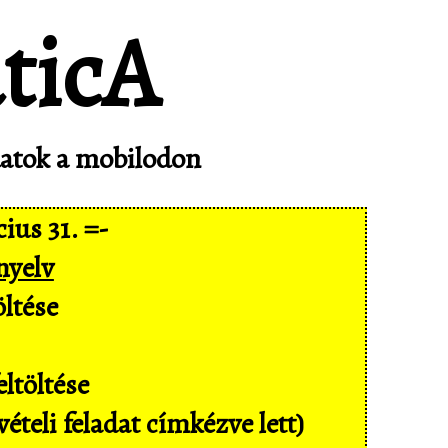
adatok a mobilodon
ius 31. =-
nyelv
ltése
ltöltése
ételi feladat címkézve lett)