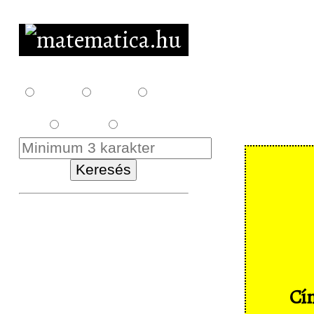
F10
F12
F14
E18
K18
Kezdőlap
Letöltés
Feladatsorok
Cím