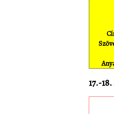
Képernyőképek
Címkék
Szakszótár
Cí
Sajtó
Szöve
Partnereink
Statisztika
Anya
Kapcsolat
17.-18.
Töltsd le