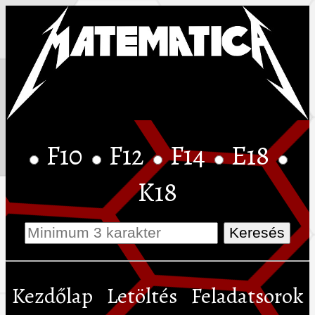
F10
F12
F14
E18
K18
Kezdőlap
Letöltés
Feladatsorok