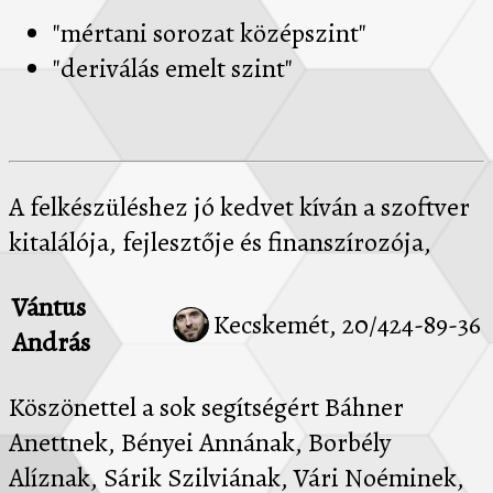
"mértani sorozat középszint"
"deriválás emelt szint"
A felkészüléshez jó kedvet kíván a szoftver
kitalálója, fejlesztője és finanszírozója,
Vántus
Kecskemét, 20/424-89-36
András
Köszönettel a sok segítségért Báhner
Anettnek, Bényei Annának, Borbély
Alíznak, Sárik Szilviának, Vári Noéminek,