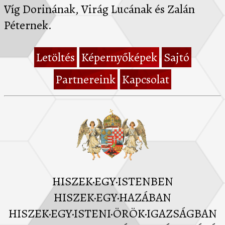
Víg Dorinának, Virág Lucának és Zalán
Péternek.
Letöltés
Képernyőképek
Sajtó
Partnereink
Kapcsolat
HISZEK·EGY·ISTENBEN
HISZEK·EGY·HAZÁBAN
HISZEK·EGY·ISTENI·ÖRÖK·IGAZSÁGBAN