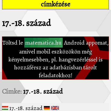
címkézése
17.-18. század
Töltsd le
matematica.hu
Android appomat,
amivel mobil eszközökön még
kényelmesebben, pl. hangvezérléssel is
hozzáférsz az adatbázisban tárolt
feladatokhoz!
Címke:
17.-18. század
17.-18. század