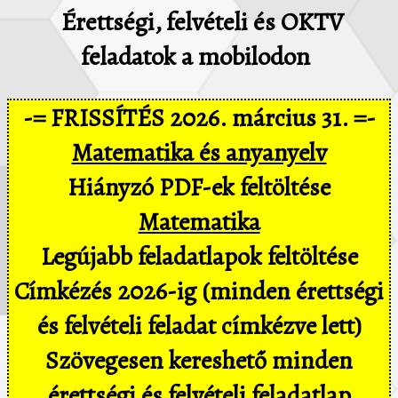
Érettségi, felvételi és OKTV
feladatok a mobilodon
-= FRISSÍTÉS 2026. március 31. =-
Matematika és anyanyelv
Hiányzó PDF-ek feltöltése
Matematika
Legújabb feladatlapok feltöltése
Címkézés 2026-ig (minden érettségi
és felvételi feladat címkézve lett)
Szövegesen kereshető minden
érettségi és felvételi feladatlap