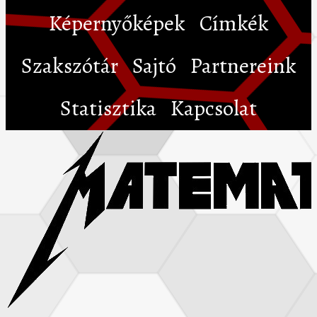
Képernyőképek
Címkék
Szakszótár
Sajtó
Partnereink
Statisztika
Kapcsolat