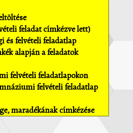
ltöltése
ételi feladat címkézve lett)
és felvételi feladatlap
mkék alapján a feladatok
i felvételi feladatlapokon
náziumi felvételi feladatlap
sége, maradékának címkézése