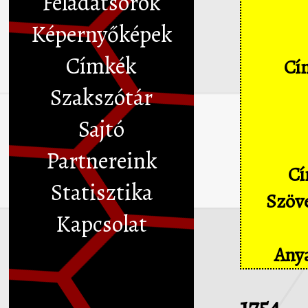
Feladatsorok
Képernyőképek
Címkék
Cím
Szakszótár
Sajtó
Partnereink
Cí
Statisztika
Szöve
Kapcsolat
Anya
1754.