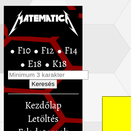
F10
F12
F14
E18
K18
Kezdőlap
Letöltés