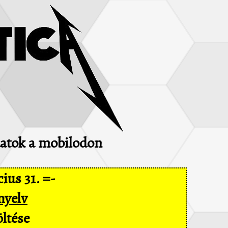
adatok a mobilodon
ius 31. =-
nyelv
ltése