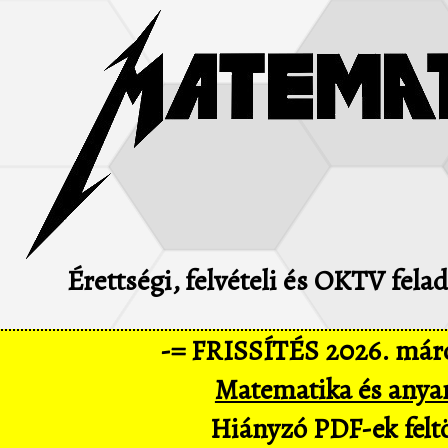
Érettségi, felvételi és OKTV fel
-= FRISSÍTÉS 2026. márc
Matematika és anya
Hiányzó PDF-ek feltö