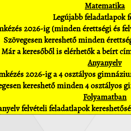
Matematika
Legújabb feladatlapok fe
kézés 2026-ig (minden érettségi és felv
Szövegesen kereshető minden érettségi 
Már a keresőből is elérhetők a beírt cí
Anyanyelv
mkézés 2026-ig a 4 osztályos gimnázium
gesen kereshető minden 4 osztályos gim
Folyamatban
nyelv felvételi feladatlapok kereshető