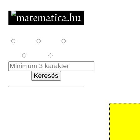
F10
F12
F14
E18
K18
Kezdőlap
Letöltés
Feladatsorok