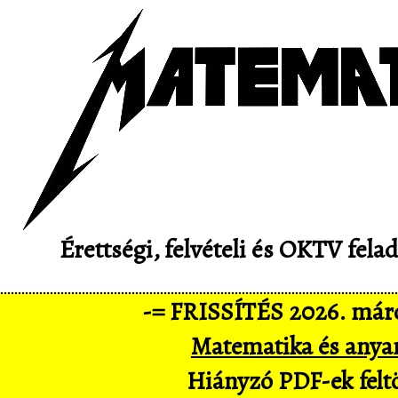
Érettségi, felvételi és OKTV fel
-= FRISSÍTÉS 2026. márc
Matematika és anya
Hiányzó PDF-ek feltö