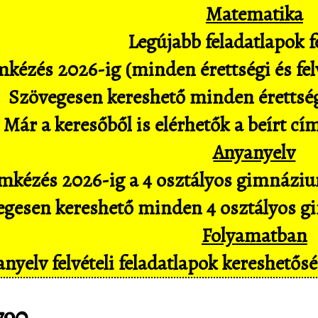
Matematika
Legújabb feladatlapok fe
kézés 2026-ig (minden érettségi és felv
Szövegesen kereshető minden érettségi 
Már a keresőből is elérhetők a beírt cí
Anyanyelv
mkézés 2026-ig a 4 osztályos gimnázium
gesen kereshető minden 4 osztályos gim
Folyamatban
nyelv felvételi feladatlapok kereshető
790.