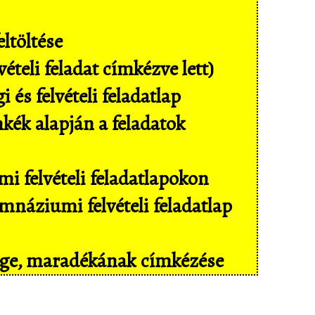
ltöltése
ételi feladat címkézve lett)
és felvételi feladatlap
mkék alapján a feladatok
i felvételi feladatlapokon
náziumi felvételi feladatlap
sége, maradékának címkézése