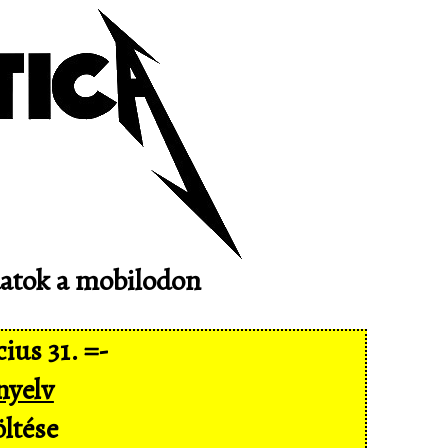
adatok a mobilodon
ius 31. =-
nyelv
ltése