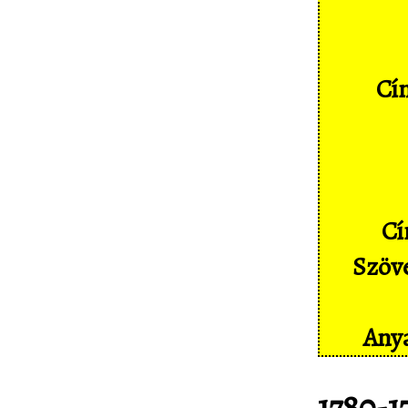
Képernyőképek
Címkék
Szakszótár
Cím
Sajtó
Partnereink
Statisztika
Cí
Kapcsolat
Szöve
Anya
1780-1