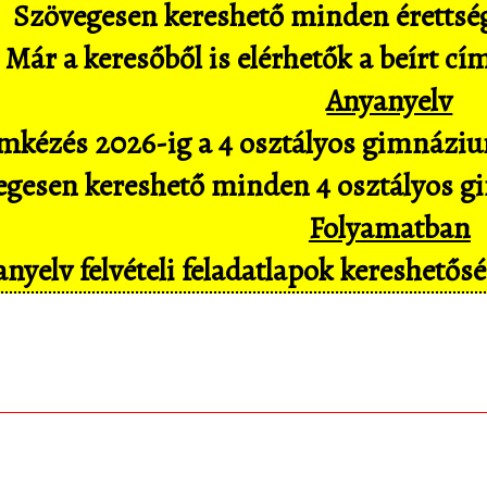
Szövegesen kereshető minden érettségi 
Már a keresőből is elérhetők a beírt cí
Anyanyelv
mkézés 2026-ig a 4 osztályos gimnázium
gesen kereshető minden 4 osztályos gim
Folyamatban
nyelv felvételi feladatlapok kereshető
matematica.hu
Android appomat, amivel mob
pl. hangvezérléssel is hozzáférsz az adatbáz