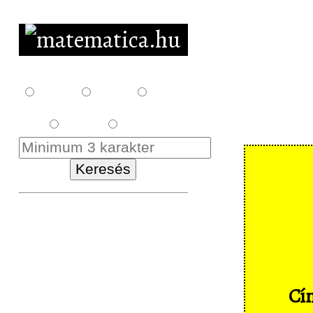
F10
F12
F14
E18
K18
Kezdőlap
Letöltés
Feladatsorok
Cím