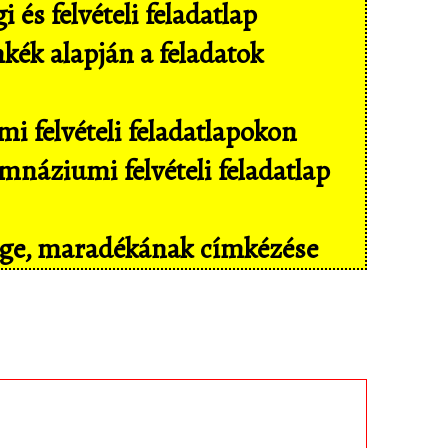
és felvételi feladatlap
mkék alapján a feladatok
i felvételi feladatlapokon
náziumi felvételi feladatlap
sége, maradékának címkézése
il eszközökön még kényelmesebben,
isban tárolt feladatokhoz!