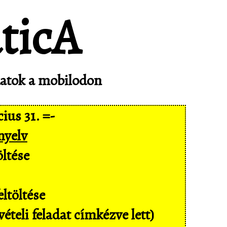
adatok a mobilodon
ius 31. =-
nyelv
ltése
ltöltése
ételi feladat címkézve lett)