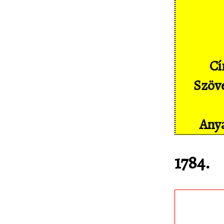
Képernyőképek
Címkék
Szakszótár
Cí
Sajtó
Szöve
Partnereink
Statisztika
Anya
Kapcsolat
1784.
Töltsd le