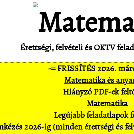
Érettségi, felvételi és OKTV fel
-= FRISSÍTÉS 2026. márc
Matematika és anya
Hiányzó PDF-ek feltö
Matematika
Legújabb feladatlapok fe
kézés 2026-ig (minden érettségi és felv