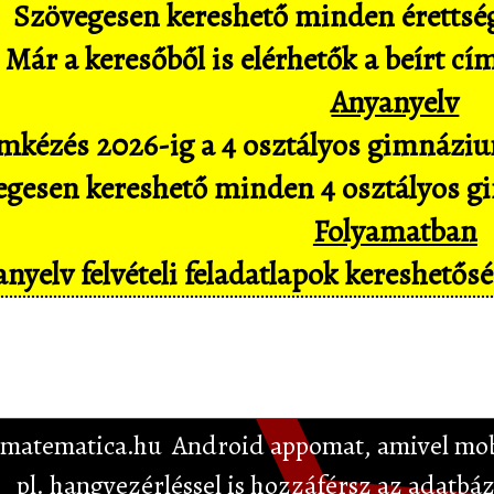
Szövegesen kereshető minden érettségi 
Már a keresőből is elérhetők a beírt cí
Anyanyelv
mkézés 2026-ig a 4 osztályos gimnázium
gesen kereshető minden 4 osztályos gim
Folyamatban
nyelv felvételi feladatlapok kereshető
matematica.hu
Android appomat, amivel mob
pl. hangvezérléssel is hozzáférsz az adatbáz