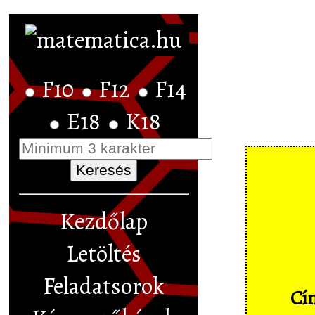
F10
F12
F14
E18
K18
Kezdőlap
Letöltés
Feladatsorok
Cím