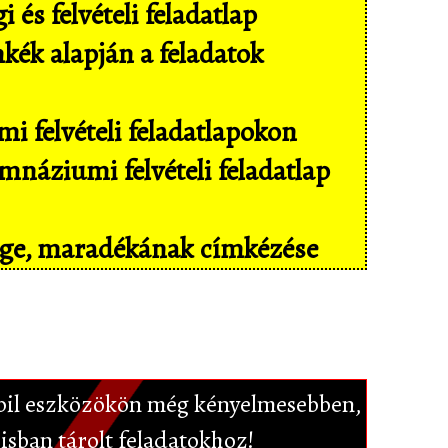
és felvételi feladatlap
mkék alapján a feladatok
i felvételi feladatlapokon
náziumi felvételi feladatlap
sége, maradékának címkézése
il eszközökön még kényelmesebben,
isban tárolt feladatokhoz!