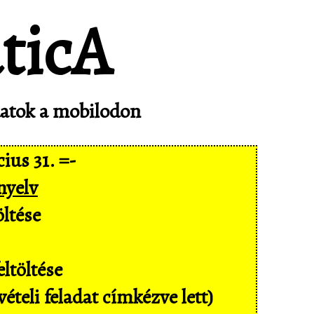
adatok a mobilodon
ius 31. =-
nyelv
ltése
ltöltése
ételi feladat címkézve lett)