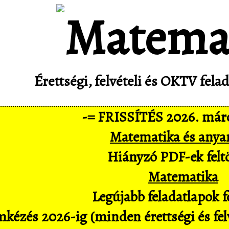
Érettségi, felvételi és OKTV fel
-= FRISSÍTÉS 2026. márc
Matematika és anya
Hiányzó PDF-ek feltö
Matematika
Legújabb feladatlapok fe
kézés 2026-ig (minden érettségi és felv