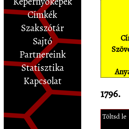
Képernyőképek
Címkék
Szakszótár
Cí
Sajtó
Szöve
Partnereink
Statisztika
Anya
Kapcsolat
1796.
Töltsd le