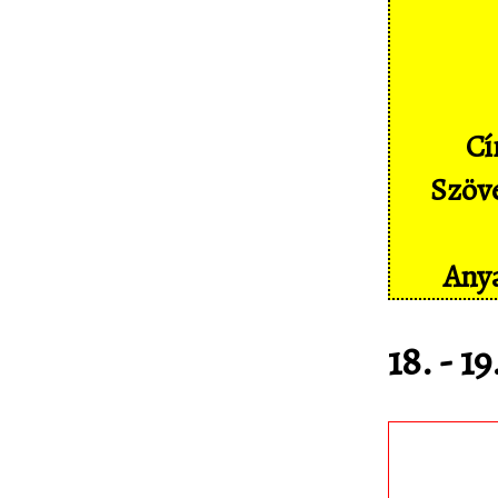
Képernyőképek
Címkék
Szakszótár
Cí
Sajtó
Szöve
Partnereink
Statisztika
Anya
Kapcsolat
18. - 1
Töltsd le