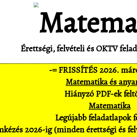
Érettségi, felvételi és OKTV fel
-= FRISSÍTÉS 2026. márc
Matematika és anya
Hiányzó PDF-ek feltö
Matematika
Legújabb feladatlapok fe
kézés 2026-ig (minden érettségi és felv