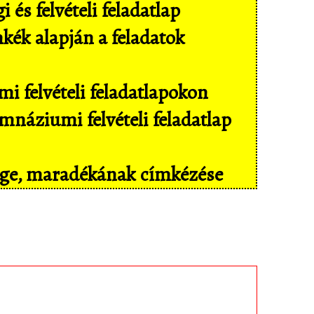
és felvételi feladatlap
mkék alapján a feladatok
i felvételi feladatlapokon
náziumi felvételi feladatlap
sége, maradékának címkézése
il eszközökön még kényelmesebben,
isban tárolt feladatokhoz!