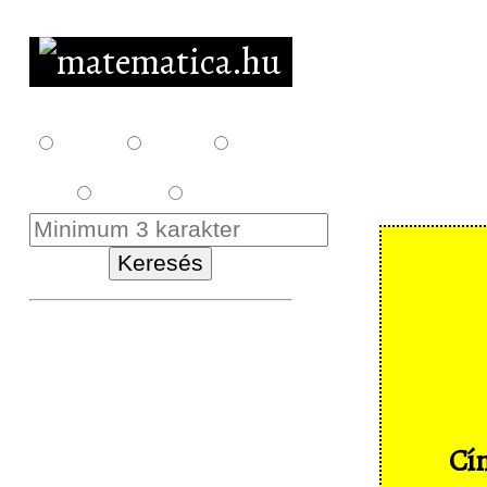
F10
F12
F14
E18
K18
Kezdőlap
Letöltés
Feladatsorok
Cím