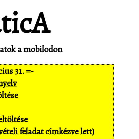
adatok a mobilodon
ius 31. =-
nyelv
ltése
ltöltése
ételi feladat címkézve lett)