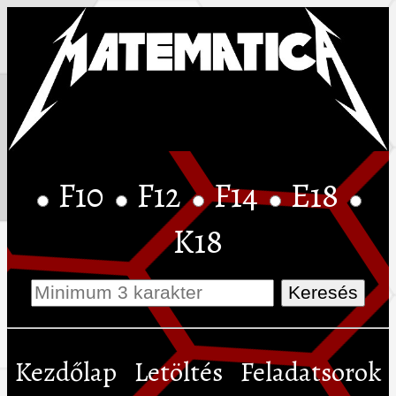
F10
F12
F14
E18
K18
Kezdőlap
Letöltés
Feladatsorok