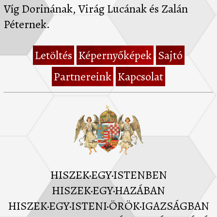
Víg Dorinának, Virág Lucának és Zalán
Péternek.
Letöltés
Képernyőképek
Sajtó
Partnereink
Kapcsolat
HISZEK·EGY·ISTENBEN
HISZEK·EGY·HAZÁBAN
HISZEK·EGY·ISTENI·ÖRÖK·IGAZSÁGBAN