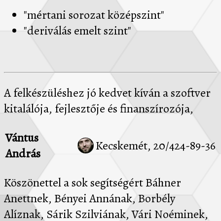
"mértani sorozat középszint"
"deriválás emelt szint"
A felkészüléshez jó kedvet kíván a szoftver
kitalálója, fejlesztője és finanszírozója,
Vántus
Kecskemét, 20/424-89-36
András
Köszönettel a sok segítségért Báhner
Anettnek, Bényei Annának, Borbély
Alíznak, Sárik Szilviának, Vári Noéminek,