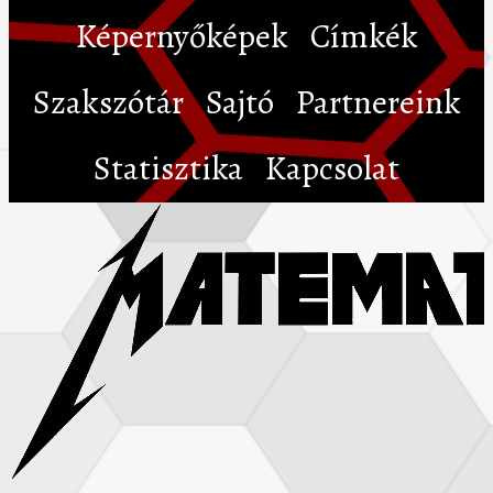
Képernyőképek
Címkék
Szakszótár
Sajtó
Partnereink
Statisztika
Kapcsolat