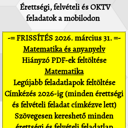
Érettségi, felvételi és OKTV
feladatok a mobilodon
-= FRISSÍTÉS 2026. március 31. =-
Matematika és anyanyelv
Hiányzó PDF-ek feltöltése
Matematika
Legújabb feladatlapok feltöltése
Címkézés 2026-ig (minden érettségi
és felvételi feladat címkézve lett)
Szövegesen kereshető minden
érettségi és felvételi feladatlap