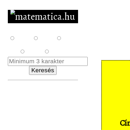
F10
F12
F14
E18
K18
Kezdőlap
Letöltés
Feladatsorok
Cím