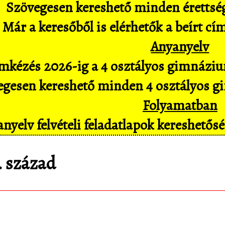
Szövegesen kereshető minden érettségi 
Már a keresőből is elérhetők a beírt cí
Anyanyelv
mkézés 2026-ig a 4 osztályos gimnázium
gesen kereshető minden 4 osztályos gim
Folyamatban
nyelv felvételi feladatlapok kereshető
1. század
matematica.hu
Android appomat, amivel mob
pl. hangvezérléssel is hozzáférsz az adatbáz