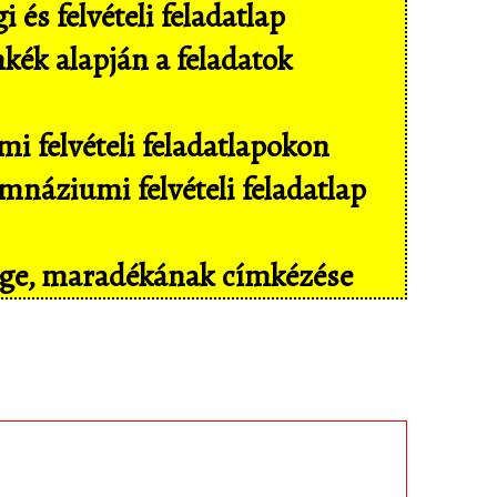
és felvételi feladatlap
mkék alapján a feladatok
i felvételi feladatlapokon
náziumi felvételi feladatlap
sége, maradékának címkézése
il eszközökön még kényelmesebben,
isban tárolt feladatokhoz!