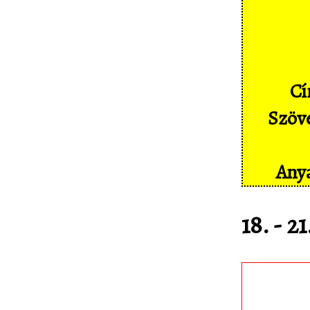
Képernyőképek
Címkék
Szakszótár
Cí
Sajtó
Szöve
Partnereink
Statisztika
Anya
Kapcsolat
18. - 2
Töltsd le