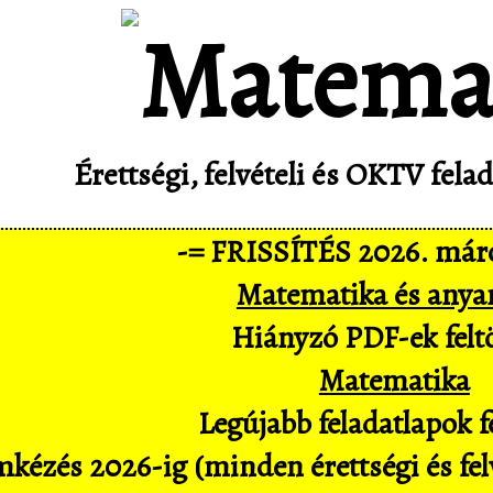
Érettségi, felvételi és OKTV fel
-= FRISSÍTÉS 2026. márc
Matematika és anya
Hiányzó PDF-ek feltö
Matematika
Legújabb feladatlapok fe
kézés 2026-ig (minden érettségi és felv