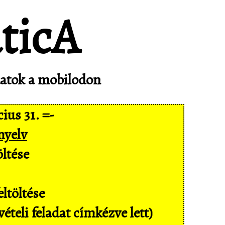
adatok a mobilodon
ius 31. =-
nyelv
ltése
ltöltése
ételi feladat címkézve lett)