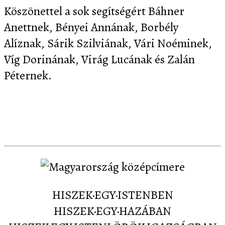
Köszönettel a sok segítségért Báhner
Anettnek, Bényei Annának, Borbély
Alíznak, Sárik Szilviának, Vári Noéminek,
Víg Dorinának, Virág Lucának és Zalán
Péternek.
Letöltés
Képernyőképek
Sajtó
Partnereink
Kapcsolat
HISZEK·EGY·ISTENBEN
HISZEK·EGY·HAZÁBAN