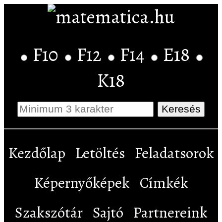
F10
F12
F14
E18
K18
Kezdőlap
Letöltés
Feladatsorok
Képernyőképek
Címkék
Szakszótár
Sajtó
Partnereink