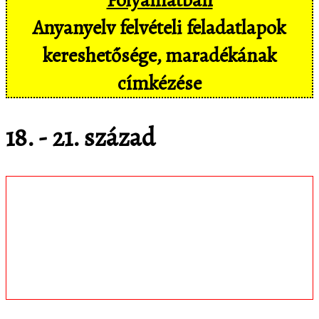
Anyanyelv felvételi feladatlapok
kereshetősége, maradékának
címkézése
18. - 21. század
Töltsd le
matematica.hu
Android appomat,
amivel mobil eszközökön még
kényelmesebben, pl. hangvezérléssel is
hozzáférsz az adatbázisban tárolt
feladatokhoz!