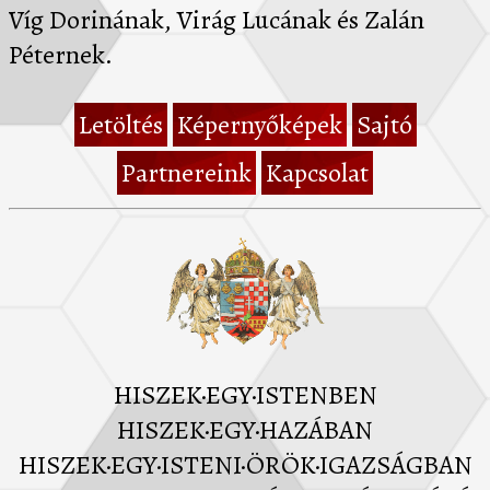
Víg Dorinának, Virág Lucának és Zalán
Péternek.
Letöltés
Képernyőképek
Sajtó
Partnereink
Kapcsolat
HISZEK·EGY·ISTENBEN
HISZEK·EGY·HAZÁBAN
HISZEK·EGY·ISTENI·ÖRÖK·IGAZSÁGBAN