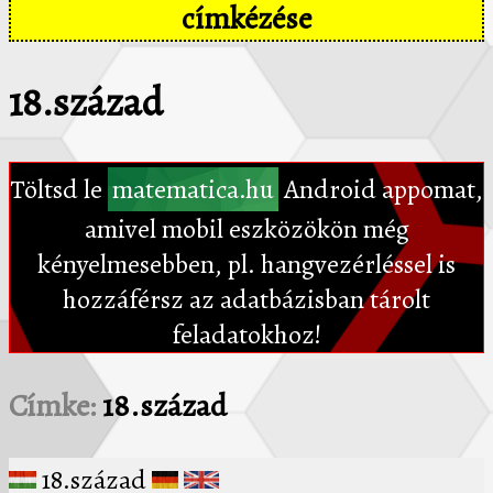
címkézése
18.század
Töltsd le
matematica.hu
Android appomat,
amivel mobil eszközökön még
kényelmesebben, pl. hangvezérléssel is
hozzáférsz az adatbázisban tárolt
feladatokhoz!
Címke:
18.század
18.század