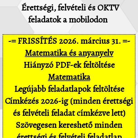
Érettségi, felvételi és OKTV
feladatok a mobilodon
-= FRISSÍTÉS 2026. március 31. =-
Matematika és anyanyelv
Hiányzó PDF-ek feltöltése
Matematika
Legújabb feladatlapok feltöltése
Címkézés 2026-ig (minden érettségi
és felvételi feladat címkézve lett)
Szövegesen kereshető minden
érettségi és felvételi feladatlap