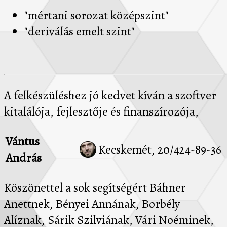
"mértani sorozat középszint"
"deriválás emelt szint"
A felkészüléshez jó kedvet kíván a szoftver
kitalálója, fejlesztője és finanszírozója,
Vántus
Kecskemét, 20/424-89-36
András
Köszönettel a sok segítségért Báhner
Anettnek, Bényei Annának, Borbély
Alíznak, Sárik Szilviának, Vári Noéminek,