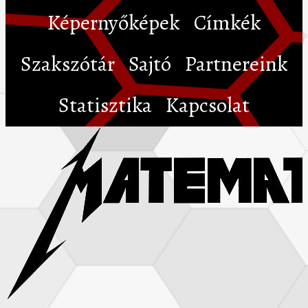
Képernyőképek
Címkék
Szakszótár
Sajtó
Partnereink
Statisztika
Kapcsolat