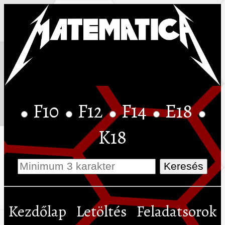
F10
F12
F14
E18
K18
Kezdőlap
Letöltés
Feladatsorok