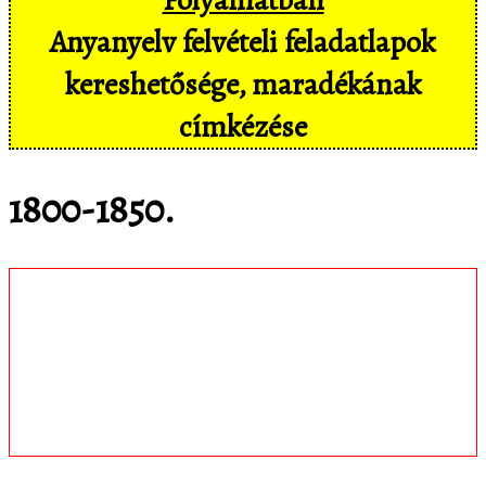
Anyanyelv felvételi feladatlapok
kereshetősége, maradékának
címkézése
1800-1850.
Töltsd le
matematica.hu
Android appomat,
amivel mobil eszközökön még
kényelmesebben, pl. hangvezérléssel is
hozzáférsz az adatbázisban tárolt
feladatokhoz!