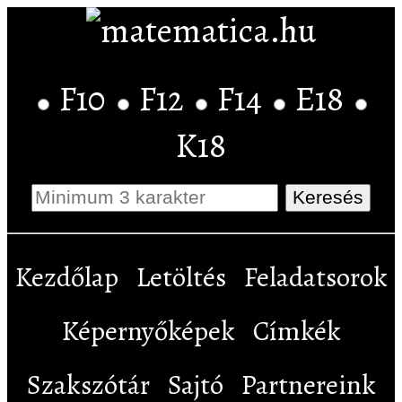
F10
F12
F14
E18
K18
Kezdőlap
Letöltés
Feladatsorok
Képernyőképek
Címkék
Szakszótár
Sajtó
Partnereink