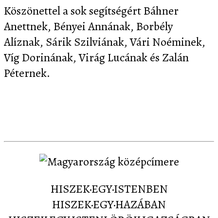
Köszönettel a sok segítségért Báhner
Anettnek, Bényei Annának, Borbély
Alíznak, Sárik Szilviának, Vári Noéminek,
Víg Dorinának, Virág Lucának és Zalán
Péternek.
Letöltés
Képernyőképek
Sajtó
Partnereink
Kapcsolat
HISZEK·EGY·ISTENBEN
HISZEK·EGY·HAZÁBAN