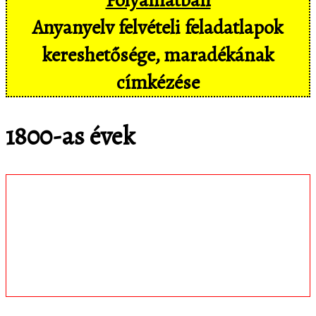
Anyanyelv felvételi feladatlapok
kereshetősége, maradékának
címkézése
1800-as évek
Töltsd le
matematica.hu
Android appomat,
amivel mobil eszközökön még
kényelmesebben, pl. hangvezérléssel is
hozzáférsz az adatbázisban tárolt
feladatokhoz!