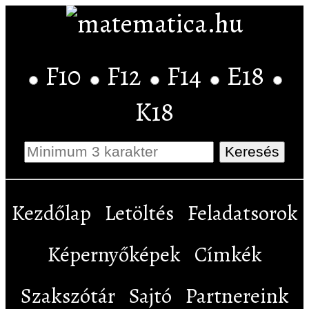
F10
F12
F14
E18
K18
Kezdőlap
Letöltés
Feladatsorok
Képernyőképek
Címkék
Szakszótár
Sajtó
Partnereink