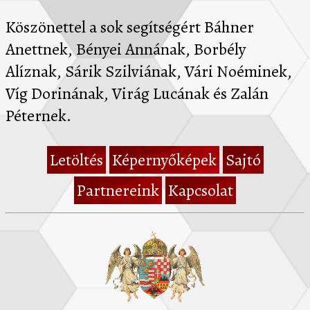
Köszönettel a sok segítségért Báhner
Anettnek, Bényei Annának, Borbély
Alíznak, Sárik Szilviának, Vári Noéminek,
Víg Dorinának, Virág Lucának és Zalán
Péternek.
Letöltés
Képernyőképek
Sajtó
Partnereink
Kapcsolat