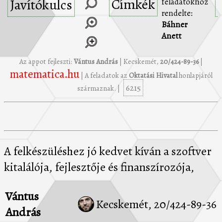
Címkék
Javítókulcs
feladatokhoz
rendelte:
Báhner
Anett
Az appot fejleszti:
Vántus András
| Kecskemét,
20/424-89-36
|
matematica.hu
| A feladatok az
Oktatási Hivatal
honlapjáról
6215
származnak. |
A felkészüléshez jó kedvet kíván a szoftver
kitalálója, fejlesztője és finanszírozója,
Vántus
Kecskemét, 20/424-89-36
András