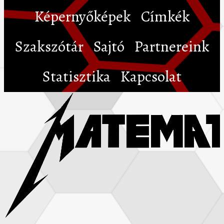
Képernyőképek
Címkék
Szakszótár
Sajtó
Partnereink
Statisztika
Kapcsolat