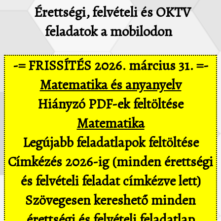
Érettségi, felvételi és OKTV
feladatok a mobilodon
-= FRISSÍTÉS 2026. március 31. =-
Matematika és anyanyelv
Hiányzó PDF-ek feltöltése
Matematika
Legújabb feladatlapok feltöltése
Címkézés 2026-ig (minden érettségi
és felvételi feladat címkézve lett)
Szövegesen kereshető minden
érettségi és felvételi feladatlap