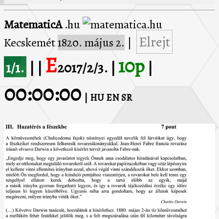
MatematicA
.hu
Elrejt
Kecskemét
1820. május 2.
|
E
10p
1/1.
| |
2017/2/3. |
|
00:00:00
| HU
EN
SR