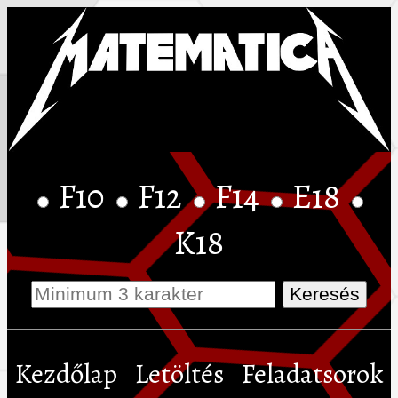
F10
F12
F14
E18
K18
Kezdőlap
Letöltés
Feladatsorok