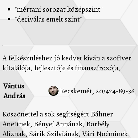
"mértani sorozat középszint"
"deriválás emelt szint"
A felkészüléshez jó kedvet kíván a szoftver
kitalálója, fejlesztője és finanszírozója,
Vántus
Kecskemét, 20/424-89-36
András
Köszönettel a sok segítségért Báhner
Anettnek, Bényei Annának, Borbély
Alíznak, Sárik Szilviának, Vári Noéminek,