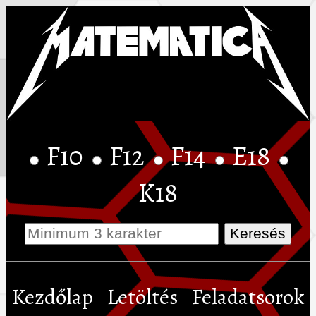
F10
F12
F14
E18
K18
Kezdőlap
Letöltés
Feladatsorok