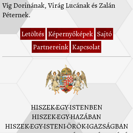
Víg Dorinának, Virág Lucának és Zalán
Péternek.
Letöltés
Képernyőképek
Sajtó
Partnereink
Kapcsolat
HISZEK·EGY·ISTENBEN
HISZEK·EGY·HAZÁBAN
HISZEK·EGY·ISTENI·ÖRÖK·IGAZSÁGBAN