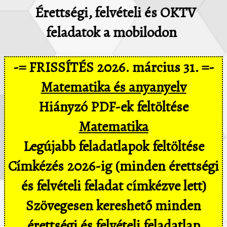
Érettségi, felvételi és OKTV
feladatok a mobilodon
-= FRISSÍTÉS 2026. március 31. =-
Matematika és anyanyelv
Hiányzó PDF-ek feltöltése
Matematika
Legújabb feladatlapok feltöltése
Címkézés 2026-ig (minden érettségi
és felvételi feladat címkézve lett)
Szövegesen kereshető minden
érettségi és felvételi feladatlap