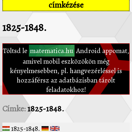
címkézése
1825-1848.
Töltsd le
matematica.hu
Android appomat,
amivel mobil eszközökön még
kényelmesebben, pl. hangvezérléssel is
hozzáférsz az adatbázisban tárolt
feladatokhoz!
Címke:
1825-1848.
1825-1848.