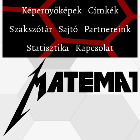
Képernyőképek
Címkék
Szakszótár
Sajtó
Partnereink
Statisztika
Kapcsolat