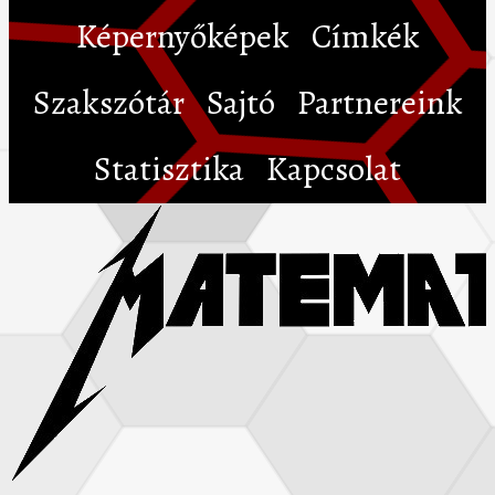
Képernyőképek
Címkék
Szakszótár
Sajtó
Partnereink
Statisztika
Kapcsolat