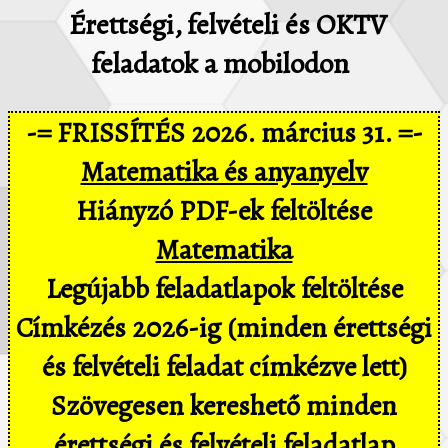
Érettségi, felvételi és OKTV
feladatok a mobilodon
-= FRISSÍTÉS 2026. március 31. =-
Matematika és anyanyelv
Hiányzó PDF-ek feltöltése
Matematika
Legújabb feladatlapok feltöltése
Címkézés 2026-ig (minden érettségi
és felvételi feladat címkézve lett)
Szövegesen kereshető minden
érettségi és felvételi feladatlap