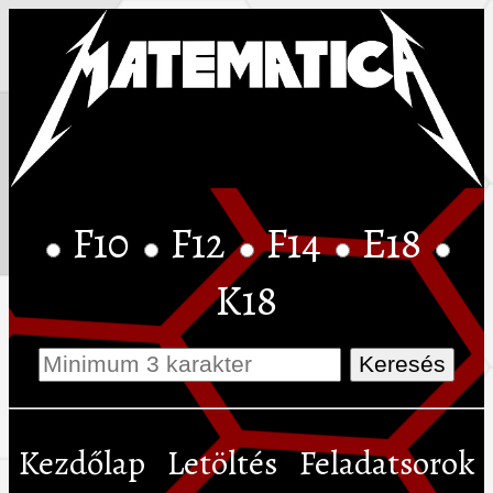
F10
F12
F14
E18
K18
Kezdőlap
Letöltés
Feladatsorok