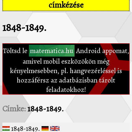
címkézése
1848-1849.
Töltsd le
matematica.hu
Android appomat,
amivel mobil eszközökön még
kényelmesebben, pl. hangvezérléssel is
hozzáférsz az adatbázisban tárolt
feladatokhoz!
Címke:
1848-1849.
1848-1849.