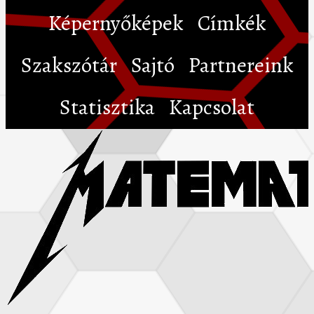
Képernyőképek
Címkék
Szakszótár
Sajtó
Partnereink
Statisztika
Kapcsolat