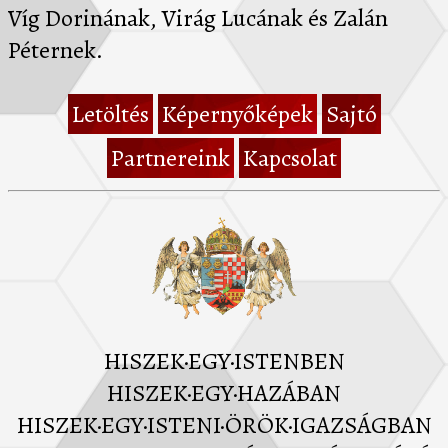
Víg Dorinának, Virág Lucának és Zalán
Péternek.
Letöltés
Képernyőképek
Sajtó
Partnereink
Kapcsolat
HISZEK·EGY·ISTENBEN
HISZEK·EGY·HAZÁBAN
HISZEK·EGY·ISTENI·ÖRÖK·IGAZSÁGBAN