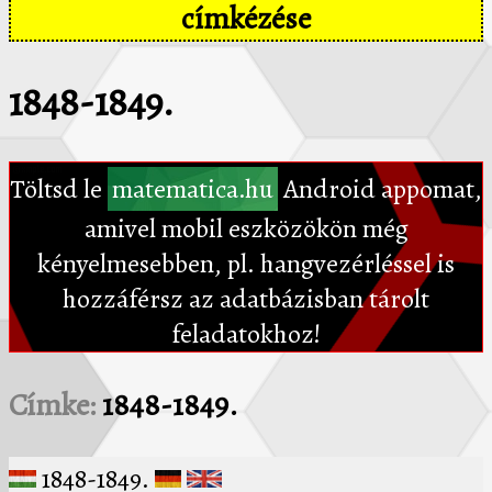
címkézése
1848-1849.
Töltsd le
matematica.hu
Android appomat,
amivel mobil eszközökön még
kényelmesebben, pl. hangvezérléssel is
hozzáférsz az adatbázisban tárolt
feladatokhoz!
Címke:
1848-1849.
1848-1849.