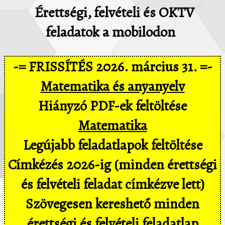
Érettségi, felvételi és OKTV
feladatok a mobilodon
-= FRISSÍTÉS 2026. március 31. =-
Matematika és anyanyelv
Hiányzó PDF-ek feltöltése
Matematika
Legújabb feladatlapok feltöltése
Címkézés 2026-ig (minden érettségi
és felvételi feladat címkézve lett)
Szövegesen kereshető minden
érettségi és felvételi feladatlap