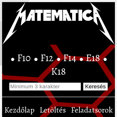
F10
F12
F14
E18
K18
Kezdőlap
Letöltés
Feladatsorok