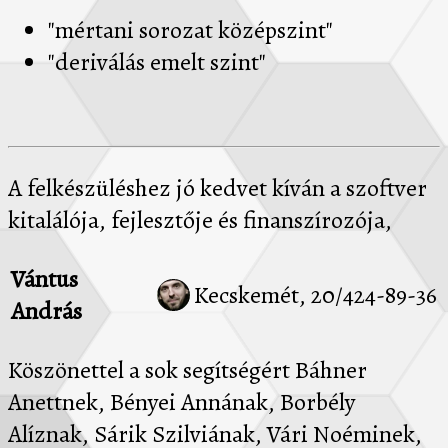
"mértani sorozat középszint"
"deriválás emelt szint"
A felkészüléshez jó kedvet kíván a szoftver
kitalálója, fejlesztője és finanszírozója,
Vántus
Kecskemét, 20/424-89-36
András
Köszönettel a sok segítségért Báhner
Anettnek, Bényei Annának, Borbély
Alíznak, Sárik Szilviának, Vári Noéminek,