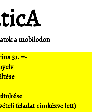
adatok a mobilodon
ius 31. =-
nyelv
ltése
ltöltése
ételi feladat címkézve lett)