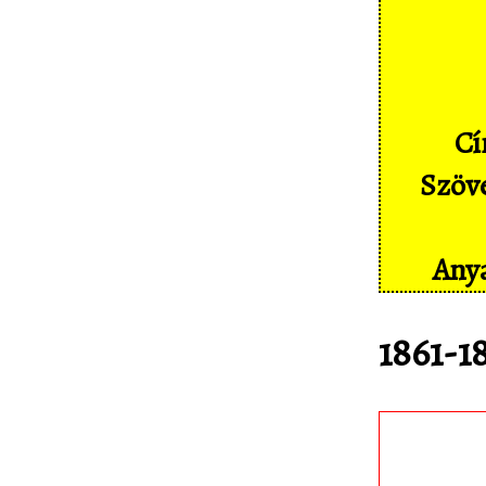
Képernyőképek
Címkék
Szakszótár
Cí
Sajtó
Szöve
Partnereink
Statisztika
Anya
Kapcsolat
1861-1
Töltsd le