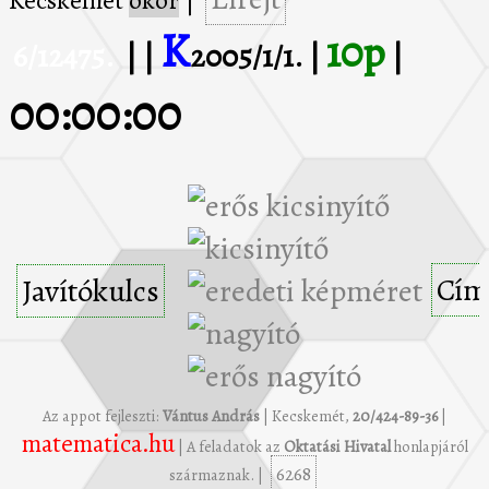
Kecskemét
ókor
|
K
10p
6/12475.
| |
2005/1/1. |
|
00:00:00
Cím
Javítókulcs
Az appot fejleszti:
Vántus András
| Kecskemét,
20/424-89-36
|
matematica.hu
| A feladatok az
Oktatási Hivatal
honlapjáról
6268
származnak. |