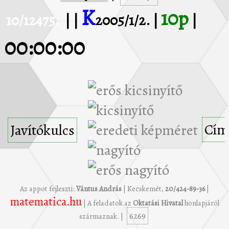
K
10p
10/12475.
| |
2005/1/2. |
|
00:00:00
Cím
Javítókulcs
Az appot fejleszti:
Vántus András
| Kecskemét,
20/424-89-36
|
matematica.hu
| A feladatok az
Oktatási Hivatal
honlapjáról
6269
származnak. |