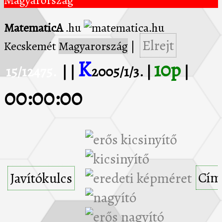
Magyarország
MatematicA
.hu
Elrejt
Kecskemét
Magyarország
|
K
10p
15/12475.
| |
2005/1/3. |
|
00:00:00
Cím
Javítókulcs