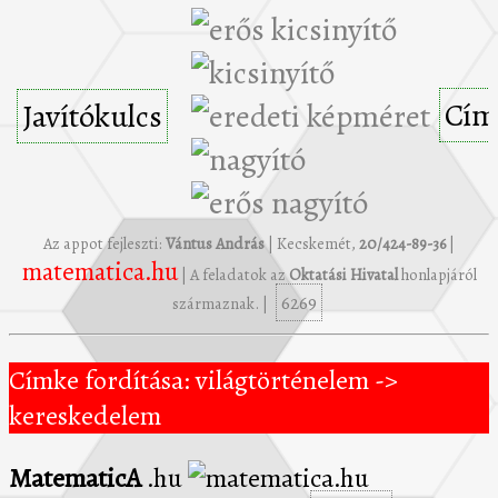
Cím
Javítókulcs
Az appot fejleszti:
Vántus András
| Kecskemét,
20/424-89-36
|
matematica.hu
| A feladatok az
Oktatási Hivatal
honlapjáról
6269
származnak. |
Címke fordítása: világtörténelem ->
kereskedelem
MatematicA
.hu