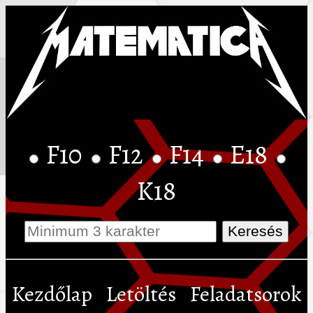
F10
F12
F14
E18
K18
Kezdőlap
Letöltés
Feladatsorok