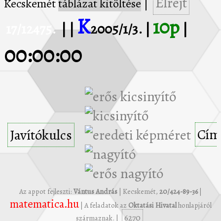
Elrejt
Kecskemét
táblázat kitöltése
|
K
10p
17/12475.
| |
2005/1/3. |
|
00:00:00
Cím
Javítókulcs
Az appot fejleszti:
Vántus András
| Kecskemét,
20/424-89-36
|
matematica.hu
| A feladatok az
Oktatási Hivatal
honlapjáról
6270
származnak. |