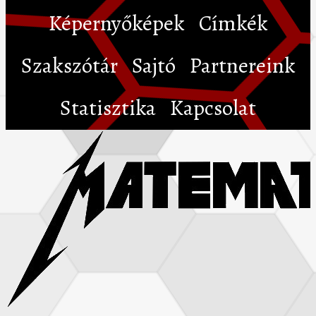
Képernyőképek
Címkék
Szakszótár
Sajtó
Partnereink
Statisztika
Kapcsolat