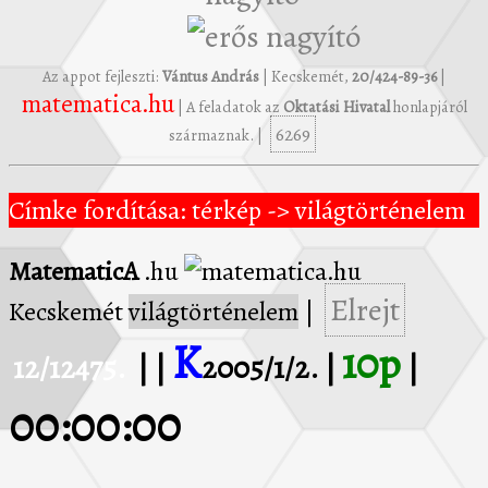
Az appot fejleszti:
Vántus András
| Kecskemét,
20/424-89-36
|
matematica.hu
| A feladatok az
Oktatási Hivatal
honlapjáról
6269
származnak. |
Címke fordítása: térkép -> világtörténelem
MatematicA
.hu
Elrejt
Kecskemét
világtörténelem
|
K
10p
12/12475.
| |
2005/1/2. |
|
00:00:00