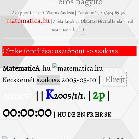
Az appot fejleszti:
Vántus András
| Kecskemét,
20/424-89-36
|
matematica.hu
| A feladatok az
Oktatási Hivatal
honlapjáról
1
származnak. |
Címke fordítása: osztópont -> szakasz
MatematicA
.hu
Elrejt
Kecskemét
szakasz
2005-05-10
|
K
2p
3/12475.
| |
2005/1/1. |
|
00:00:00
| HU
DE
EN
FR
HR
SK
Adott két pont: 12 A 4 és 32 B 1 . Írja fel az AB szakasz felezőpontjának koordinátáit!