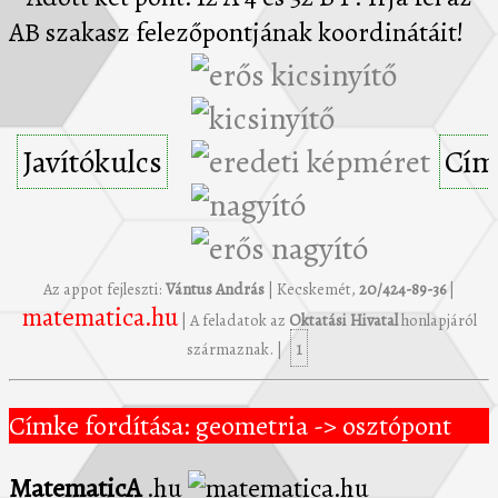
Javítókulcs
Cím
Az appot fejleszti:
Vántus András
| Kecskemét,
20/424-89-36
|
matematica.hu
| A feladatok az
Oktatási Hivatal
honlapjáról
1
származnak. |
Címke fordítása: geometria -> osztópont
MatematicA
.hu