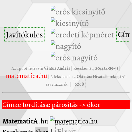
Cím
Javítókulcs
Az appot fejleszti:
Vántus András
| Kecskemét,
20/424-89-36
|
matematica.hu
| A feladatok az
Oktatási Hivatal
honlapjáról
6268
származnak. |
Címke fordítása: párosítás -> ókor
MatematicA
.hu
Elrejt