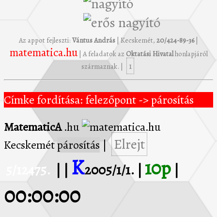
Az appot fejleszti:
Vántus András
| Kecskemét,
20/424-89-36
|
matematica.hu
| A feladatok az
Oktatási Hivatal
honlapjáról
1
származnak. |
Címke fordítása: felezőpont -> párosítás
MatematicA
.hu
Elrejt
Kecskemét
párosítás
|
K
10p
5/12475.
| |
2005/1/1. |
|
00:00:00