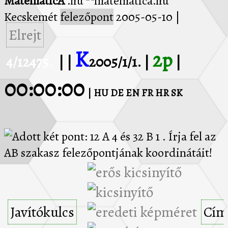
MatematicA
.hu
Kecskemét
felezőpont
2005-05-10
|
Elrejt
K
2p
4/12475.
| |
2005/1/1. |
|
00:00:00
| HU
DE
EN
FR
HR
SK
Adott két pont: 12 A 4 és 32 B 1 . Írja fel az AB szakasz felezőpontjának koordinátáit!
Javítókulcs
Cím