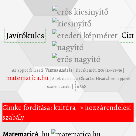
Cím
Javítókulcs
Az appot fejleszti:
Vántus András
| Kecskemét,
20/424-89-36
|
matematica.hu
| A feladatok az
Oktatási Hivatal
honlapjáról
6268
származnak. |
Címke fordítása: kultúra -> hozzárendelési
szabály
MatematicA
.hu