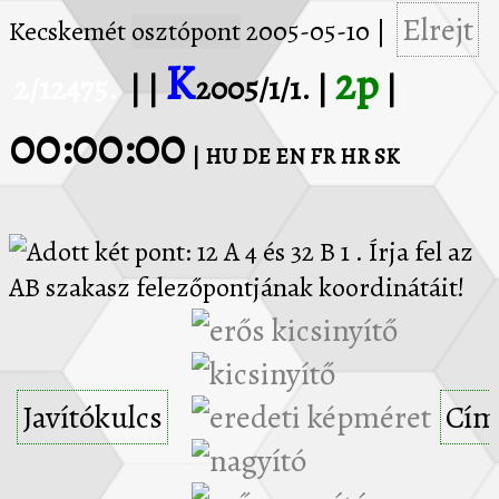
Elrejt
Kecskemét
osztópont
2005-05-10
|
K
2p
2/12475.
| |
2005/1/1. |
|
00:00:00
| HU
DE
EN
FR
HR
SK
Adott két pont: 12 A 4 és 32 B 1 . Írja fel az AB szakasz felezőpontjának koordinátáit!
Javítókulcs
Cím