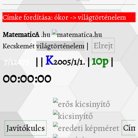
Címke fordítása: ókor -> világtörténelem
MatematicA
.hu
Elrejt
Kecskemét
világtörténelem
|
K
10p
7/12475.
| |
2005/1/1. |
|
00:00:00
Cím
Javítókulcs