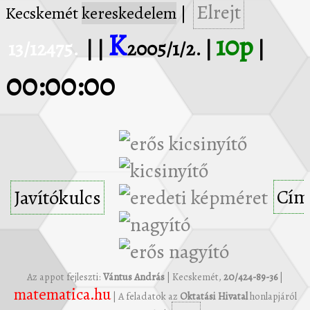
Elrejt
Kecskemét
kereskedelem
|
K
10p
13/12475.
| |
2005/1/2. |
|
00:00:00
Cím
Javítókulcs
Az appot fejleszti:
Vántus András
| Kecskemét,
20/424-89-36
|
matematica.hu
| A feladatok az
Oktatási Hivatal
honlapjáról