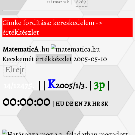
6269
származnak. |
Címke fordítása: kereskedelem ->
értékkészlet
MatematicA
.hu
Kecskemét
értékkészlet
2005-05-10
|
Elrejt
K
3p
14/12475.
| |
2005/1/3. |
|
00:00:00
| HU
DE
EN
FR
HR
SK
Határozza meg a 2. feladatban megadott, [-2 2] intervallumon értelmezett függvény
értékkészletét!