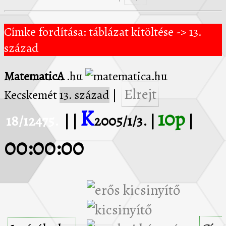
Címke fordítása: táblázat kitöltése -> 13.
század
MatematicA
.hu
Elrejt
Kecskemét
13. század
|
K
10p
18/12475.
| |
2005/1/3. |
|
00:00:00