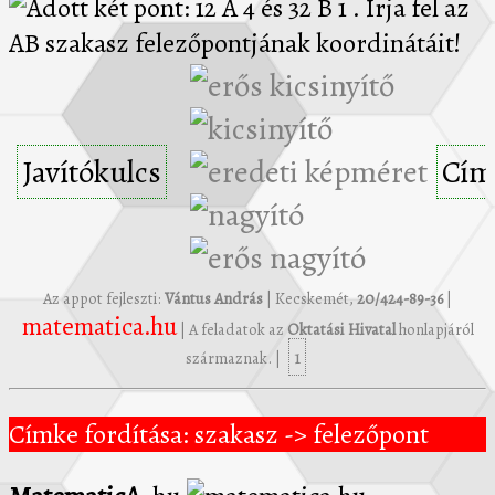
Javítókulcs
Cím
Az appot fejleszti:
Vántus András
| Kecskemét,
20/424-89-36
|
matematica.hu
| A feladatok az
Oktatási Hivatal
honlapjáról
1
származnak. |
Címke fordítása: szakasz -> felezőpont