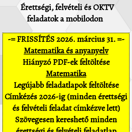
Érettségi, felvételi és OKTV
feladatok a mobilodon
-= FRISSÍTÉS 2026. március 31. =-
Matematika és anyanyelv
Hiányzó PDF-ek feltöltése
Matematika
Legújabb feladatlapok feltöltése
Címkézés 2026-ig (minden érettségi
és felvételi feladat címkézve lett)
Szövegesen kereshető minden
érettségi és felvételi feladatlap