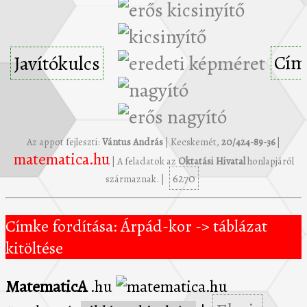
Cím
Javítókulcs
Az appot fejleszti:
Vántus András
| Kecskemét,
20/424-89-36
|
matematica.hu
| A feladatok az
Oktatási Hivatal
honlapjáról
6270
származnak. |
Címke fordítása: Árpád-kor -> táblázat
kitöltése
MatematicA
.hu