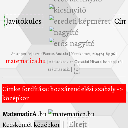
Javítókulcs
Cím
Az appot fejleszti:
Vántus András
| Kecskemét,
20/424-89-36
|
matematica.hu
| A feladatok az
Oktatási Hivatal
honlapjáról
2
származnak. |
Címke fordítása: hozzárendelési szabály ->
középkor
MatematicA
.hu
Elrejt
Kecskemét
középkor
|