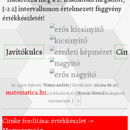
Javítókulcs
Cím
Az appot fejleszti:
Vántus András
| Kecskemét,
20/424-89-36
|
matematica.hu
| A feladatok az
Oktatási Hivatal
honlapjáról
3
származnak. |
Címke fordítása: értékkészlet ->