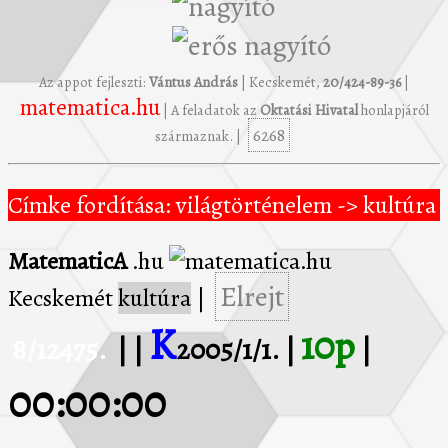
Az appot fejleszti:
Vántus András
| Kecskemét,
20/424-89-36
|
matematica.hu
| A feladatok az
Oktatási Hivatal
honlapjáról
6268
származnak. |
Címke fordítása: világtörténelem -> kultúra
MatematicA
.hu
Elrejt
Kecskemét
kultúra
|
K
10p
8/12475.
| |
2005/1/1. |
|
00:00:00