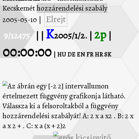
Kecskemét
hozzárendelési szabály
Elrejt
2005-05-10
|
K
2p
9/12475.
| |
2005/1/2. |
|
00:00:00
| HU
DE
EN
FR
HR
SK
Az ábrán egy [-2 2] intervallumon értelmezett függvény grafikonja látható. Válassza ki a
felsoroltakból a függvény hozzárendelési szabályát! A: 2 x a x2 . B: 2 x a x 2 + . C: x a (x + 2)2