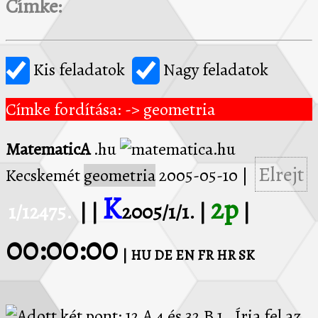
Címke:
Kis feladatok
Nagy feladatok
Címke fordítása: -> geometria
MatematicA
.hu
Elrejt
Kecskemét
geometria
2005-05-10
|
K
2p
1/12475.
| |
2005/1/1. |
|
00:00:00
| HU
DE
EN
FR
HR
SK
Adott két pont: 12 A 4 és 32 B 1 . Írja fel az AB szakasz felezőpontjának koordinátáit!