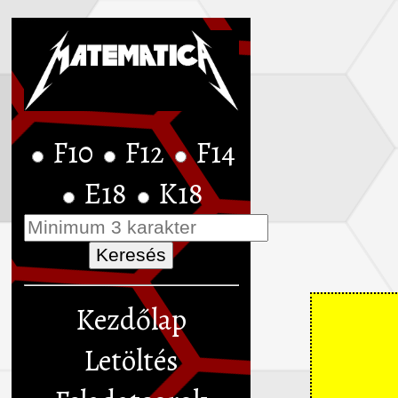
F10
F12
F14
E18
K18
Kezdőlap
Letöltés