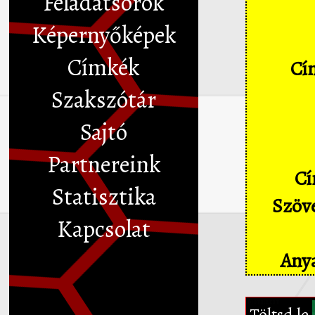
Feladatsorok
Képernyőképek
Címkék
Cím
Szakszótár
Sajtó
Partnereink
Cí
Statisztika
Szöve
Kapcsolat
Anya
Töltsd le