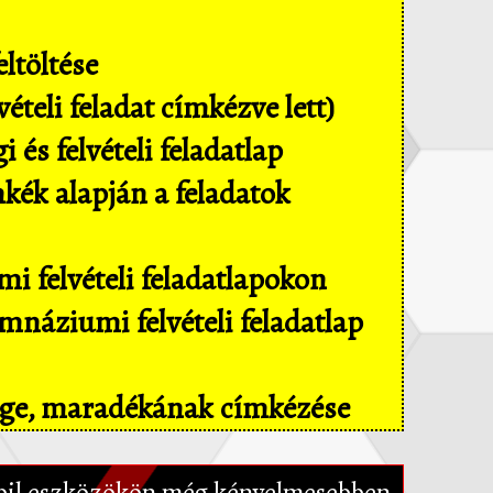
ltöltése
ételi feladat címkézve lett)
és felvételi feladatlap
mkék alapján a feladatok
i felvételi feladatlapokon
náziumi felvételi feladatlap
sége, maradékának címkézése
il eszközökön még kényelmesebben,