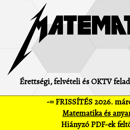
Érettségi, felvételi és OKTV fel
-= FRISSÍTÉS 2026. márc
Matematika és anya
Hiányzó PDF-ek feltö