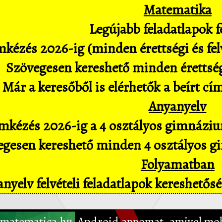
Matematika
Legújabb feladatlapok fe
kézés 2026-ig (minden érettségi és felv
Szövegesen kereshető minden érettségi 
Már a keresőből is elérhetők a beírt cí
Anyanyelv
mkézés 2026-ig a 4 osztályos gimnázium
gesen kereshető minden 4 osztályos gim
Folyamatban
nyelv felvételi feladatlapok kereshető
matematica.hu
Android appomat, amivel mob