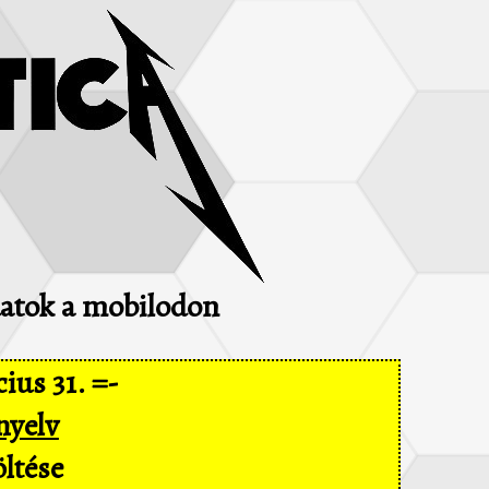
adatok a mobilodon
ius 31. =-
nyelv
ltése