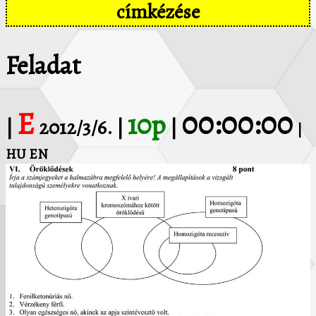
címkézése
Feladat
E
00:00:00
10p
|
2012/3/6. |
|
|
HU
EN