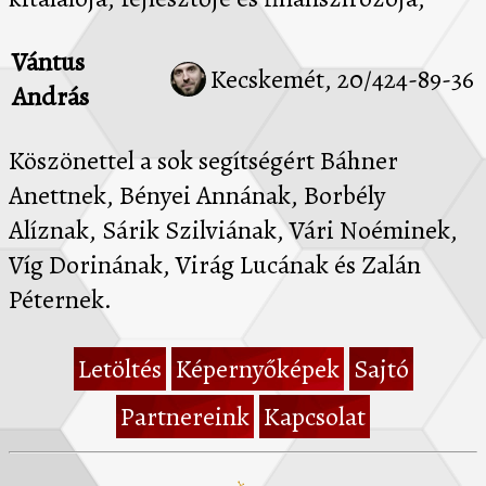
Vántus
Kecskemét, 20/424-89-36
András
Köszönettel a sok segítségért Báhner
Anettnek, Bényei Annának, Borbély
Alíznak, Sárik Szilviának, Vári Noéminek,
Víg Dorinának, Virág Lucának és Zalán
Péternek.
Letöltés
Képernyőképek
Sajtó
Partnereink
Kapcsolat