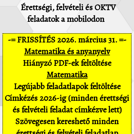
Érettségi, felvételi és OKTV
feladatok a mobilodon
-= FRISSÍTÉS 2026. március 31. =-
Matematika és anyanyelv
Hiányzó PDF-ek feltöltése
Matematika
Legújabb feladatlapok feltöltése
Címkézés 2026-ig (minden érettségi
és felvételi feladat címkézve lett)
Szövegesen kereshető minden
érettségi és felvételi feladatlap