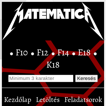
F10
F12
F14
E18
K18
Kezdőlap
Letöltés
Feladatsorok