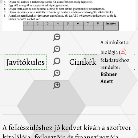
A címkéket a
E
biológia (
)
Címkék
Javítókulcs
feladatokhoz
rendelte:
Báhner
Anett
A felkészüléshez jó kedvet kíván a szoftver
kitalálója, fejlesztője és finanszírozója,