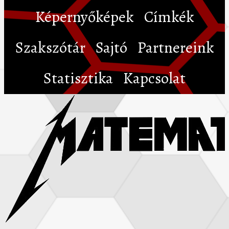
Képernyőképek
Címkék
Szakszótár
Sajtó
Partnereink
Statisztika
Kapcsolat