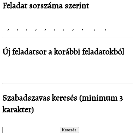
Feladat sorszáma szerint
1
,
2
,
3
,
4
,
5
,
6
,
7
,
8
,
9
,
10
,
11
,
12
Új feladatsor a korábbi feladatokból
Sorsolás
Szabadszavas keresés (minimum 3
karakter)