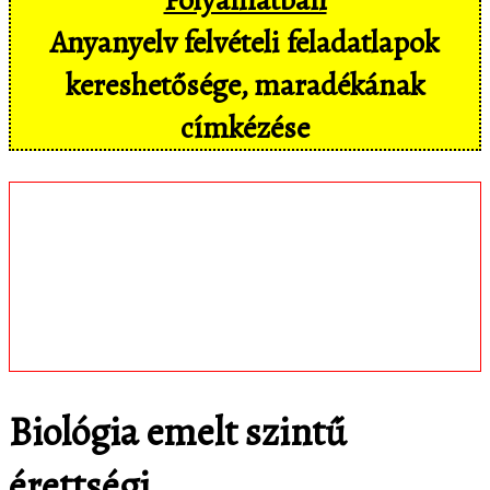
Anyanyelv felvételi feladatlapok
kereshetősége, maradékának
címkézése
Töltsd le
matematica.hu
Android appomat,
amivel mobil eszközökön még
kényelmesebben, pl. hangvezérléssel is
hozzáférsz az adatbázisban tárolt
feladatokhoz!
Biológia emelt szintű
érettségi