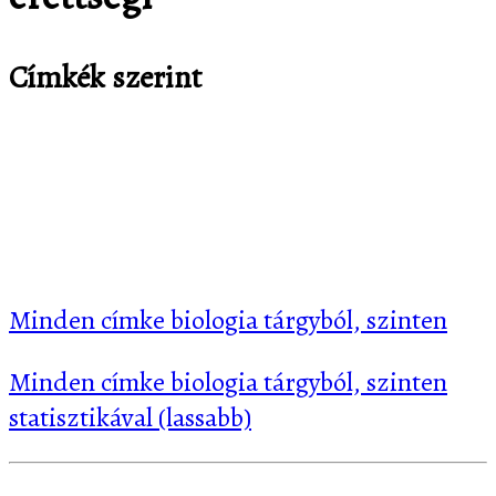
Címkék szerint
betegség
egészség
ember
feleletválasztás
gén
kémia
növény
választható feladatok
vér
Minden címke biologia tárgyból, szinten
Minden címke biologia tárgyból, szinten
statisztikával (lassabb)