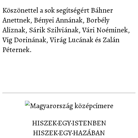
Köszönettel a sok segítségért Báhner
Anettnek, Bényei Annának, Borbély
Alíznak, Sárik Szilviának, Vári Noéminek,
Víg Dorinának, Virág Lucának és Zalán
Péternek.
Letöltés
Képernyőképek
Sajtó
Partnereink
Kapcsolat
HISZEK·EGY·ISTENBEN
HISZEK·EGY·HAZÁBAN