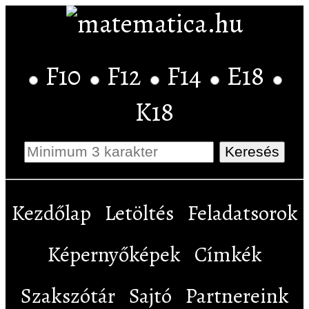
F10
F12
F14
E18
K18
Kezdőlap
Letöltés
Feladatsorok
Képernyőképek
Címkék
Szakszótár
Sajtó
Partnereink