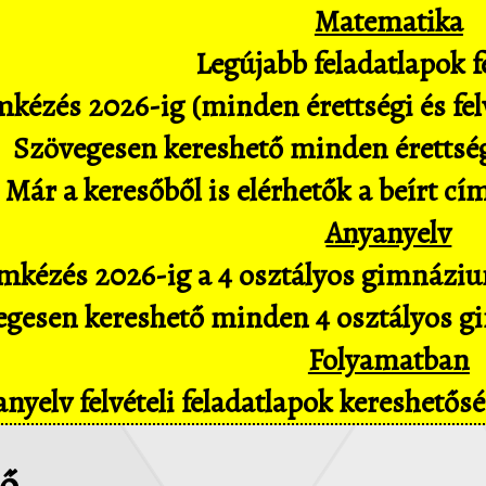
Matematika
Legújabb feladatlapok fe
kézés 2026-ig (minden érettségi és felv
Szövegesen kereshető minden érettségi 
Már a keresőből is elérhetők a beírt cí
Anyanyelv
mkézés 2026-ig a 4 osztályos gimnázium
gesen kereshető minden 4 osztályos gim
Folyamatban
nyelv felvételi feladatlapok kereshető
ző