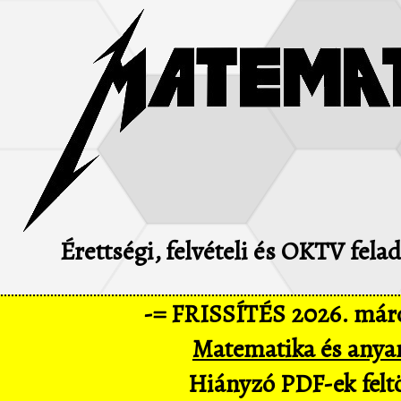
Érettségi, felvételi és OKTV fel
-= FRISSÍTÉS 2026. márc
Matematika és anya
Hiányzó PDF-ek feltö