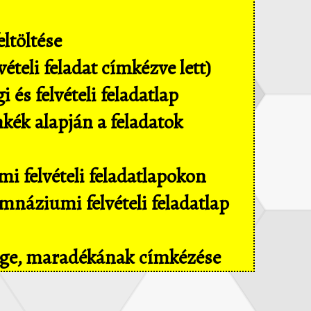
ltöltése
ételi feladat címkézve lett)
és felvételi feladatlap
mkék alapján a feladatok
i felvételi feladatlapokon
náziumi felvételi feladatlap
sége, maradékának címkézése