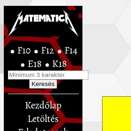
F10
F12
F14
E18
K18
Kezdőlap
Letöltés