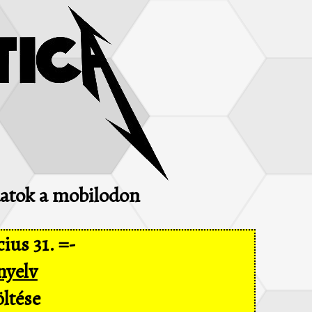
adatok a mobilodon
ius 31. =-
nyelv
ltése