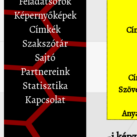
Feladatsorok
Képernyőképek
Címkék
Cím
Szakszótár
Sajtó
Partnereink
Cí
Statisztika
Szöve
Kapcsolat
Anya
-i kép