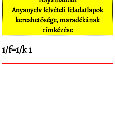
Anyanyelv felvételi feladatlapok
kereshetősége, maradékának
címkézése
1/f=1/k 1
Töltsd le
matematica.hu
Android appomat,
amivel mobil eszközökön még
kényelmesebben, pl. hangvezérléssel is
hozzáférsz az adatbázisban tárolt
feladatokhoz!