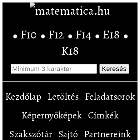
F10
F12
F14
E18
K18
Kezdőlap
Letöltés
Feladatsorok
Képernyőképek
Címkék
Szakszótár
Sajtó
Partnereink