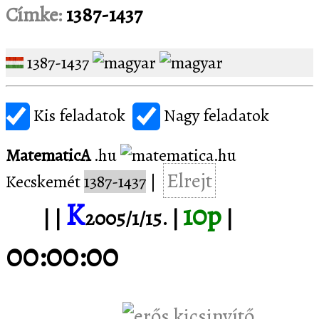
Címke:
1387-1437
1387-1437
Kis feladatok
Nagy feladatok
MatematicA
.hu
Elrejt
Kecskemét
1387-1437
|
K
10p
1/1.
| |
2005/1/15. |
|
00:00:00