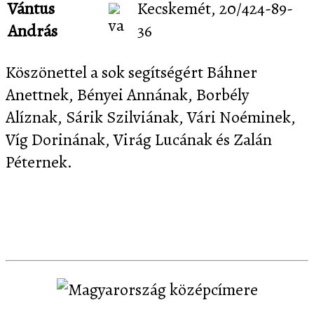
Vántus
Kecskemét, 20/424-89-
András
36
Köszönettel a sok segítségért Báhner
Anettnek, Bényei Annának, Borbély
Alíznak, Sárik Szilviának, Vári Noéminek,
Víg Dorinának, Virág Lucának és Zalán
Péternek.
Letöltés
Képernyőképek
Sajtó
Partnereink
Kapcsolat