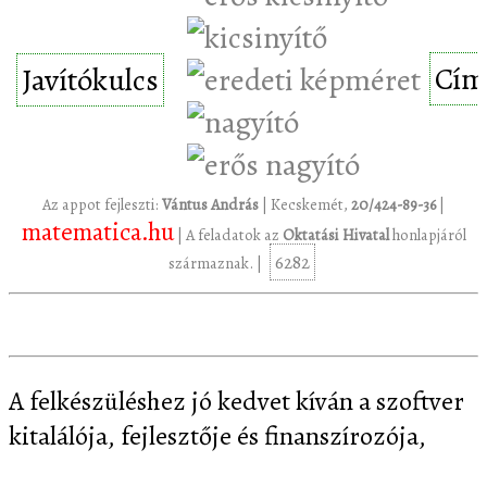
Cím
Javítókulcs
Az appot fejleszti:
Vántus András
| Kecskemét,
20/424-89-36
|
matematica.hu
| A feladatok az
Oktatási Hivatal
honlapjáról
6282
származnak. |
A felkészüléshez jó kedvet kíván a szoftver
kitalálója, fejlesztője és finanszírozója,