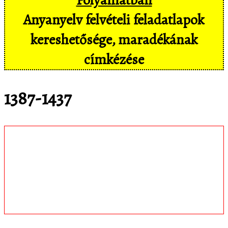
Anyanyelv felvételi feladatlapok
kereshetősége, maradékának
címkézése
1387-1437
Töltsd le
matematica.hu
Android appomat,
amivel mobil eszközökön még
kényelmesebben, pl. hangvezérléssel is
hozzáférsz az adatbázisban tárolt
feladatokhoz!