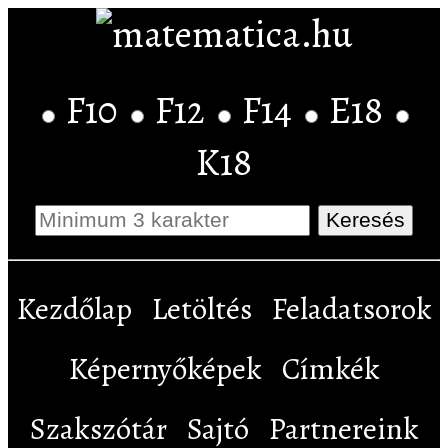
F10
F12
F14
E18
K18
Kezdőlap
Letöltés
Feladatsorok
Képernyőképek
Címkék
Szakszótár
Sajtó
Partnereink