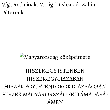
Víg Dorinának, Virág Lucának és Zalán
Péternek.
Letöltés
Képernyőképek
Sajtó
Partnereink
Kapcsolat
HISZEK·EGY·ISTENBEN
HISZEK·EGY·HAZÁBAN
HISZEK·EGY·ISTENI·ÖRÖK·IGAZSÁGBAN
HISZEK·MAGYARORSZÁG·FELTÁMADÁSÁ
ÁMEN