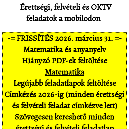
Érettségi, felvételi és OKTV
feladatok a mobilodon
-= FRISSÍTÉS 2026. március 31. =-
Matematika és anyanyelv
Hiányzó PDF-ek feltöltése
Matematika
Legújabb feladatlapok feltöltése
Címkézés 2026-ig (minden érettségi
és felvételi feladat címkézve lett)
Szövegesen kereshető minden
érettségi és felvételi feladatlap