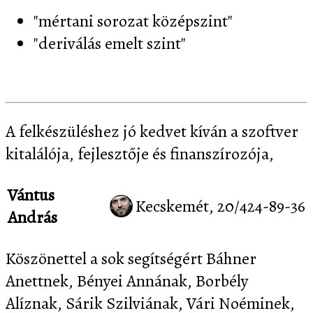
"mértani sorozat középszint"
"deriválás emelt szint"
A felkészüléshez jó kedvet kíván a szoftver
kitalálója, fejlesztője és finanszírozója,
Vántus
Kecskemét, 20/424-89-36
András
Köszönettel a sok segítségért Báhner
Anettnek, Bényei Annának, Borbély
Alíznak, Sárik Szilviának, Vári Noéminek,