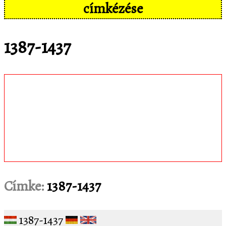
címkézése
1387-1437
Töltsd le
matematica.hu
Android appomat,
amivel mobil eszközökön még
kényelmesebben, pl. hangvezérléssel is
hozzáférsz az adatbázisban tárolt
feladatokhoz!
Címke:
1387-1437
1387-1437