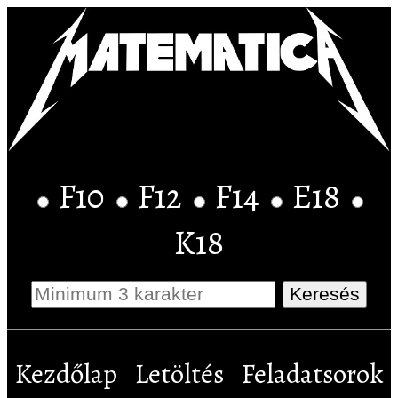
F10
F12
F14
E18
K18
Kezdőlap
Letöltés
Feladatsorok