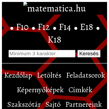
F10
F12
F14
E18
K18
Kezdőlap
Letöltés
Feladatsorok
Képernyőképek
Címkék
Szakszótár
Sajtó
Partnereink