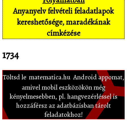
Anyanyelv felvételi feladatlapok
kereshetősége, maradékának
címkézése
1734
Töltsd le
matematica.hu
Android appomat,
amivel mobil eszközökön még
kényelmesebben, pl. hangvezérléssel is
hozzáférsz az adatbázisban tárolt
feladatokhoz!