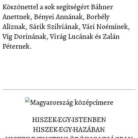
Köszönettel a sok segítségért Báhner
Anettnek, Bényei Annának, Borbély
Alíznak, Sárik Szilviának, Vári Noéminek,
Víg Dorinának, Virág Lucának és Zalán
Péternek.
Letöltés
Képernyőképek
Sajtó
Partnereink
Kapcsolat
HISZEK·EGY·ISTENBEN
HISZEK·EGY·HAZÁBAN