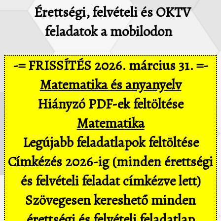
Érettségi, felvételi és OKTV
feladatok a mobilodon
-= FRISSÍTÉS 2026. március 31. =-
Matematika és anyanyelv
Hiányzó PDF-ek feltöltése
Matematika
Legújabb feladatlapok feltöltése
Címkézés 2026-ig (minden érettségi
és felvételi feladat címkézve lett)
Szövegesen kereshető minden
érettségi és felvételi feladatlap