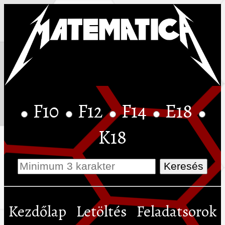
F10
F12
F14
E18
K18
Kezdőlap
Letöltés
Feladatsorok