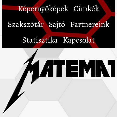
Képernyőképek
Címkék
Szakszótár
Sajtó
Partnereink
Statisztika
Kapcsolat