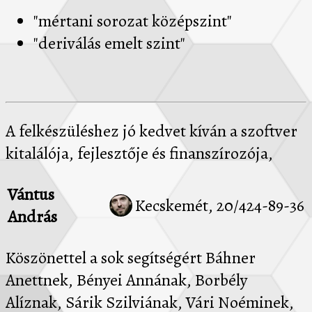
"mértani sorozat középszint"
"deriválás emelt szint"
A felkészüléshez jó kedvet kíván a szoftver
kitalálója, fejlesztője és finanszírozója,
Vántus
Kecskemét, 20/424-89-36
András
Köszönettel a sok segítségért Báhner
Anettnek, Bényei Annának, Borbély
Alíznak, Sárik Szilviának, Vári Noéminek,