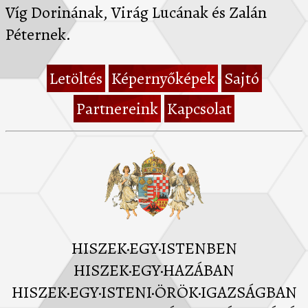
Víg Dorinának, Virág Lucának és Zalán
Péternek.
Letöltés
Képernyőképek
Sajtó
Partnereink
Kapcsolat
HISZEK·EGY·ISTENBEN
HISZEK·EGY·HAZÁBAN
HISZEK·EGY·ISTENI·ÖRÖK·IGAZSÁGBAN