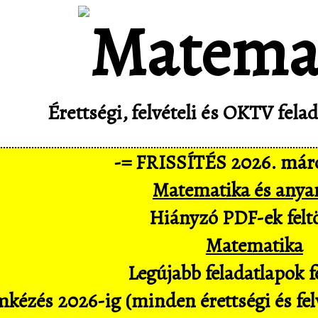
Érettségi, felvételi és OKTV fel
-= FRISSÍTÉS 2026. márc
Matematika és anya
Hiányzó PDF-ek feltö
Matematika
Legújabb feladatlapok fe
kézés 2026-ig (minden érettségi és felv