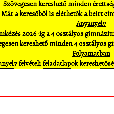
Szövegesen kereshető minden érettségi 
Már a keresőből is elérhetők a beírt cí
Anyanyelv
mkézés 2026-ig a 4 osztályos gimnázium
gesen kereshető minden 4 osztályos gim
Folyamatban
nyelv felvételi feladatlapok kereshető
matematica.hu
Android appomat, amivel mob
pl. hangvezérléssel is hozzáférsz az adatbáz