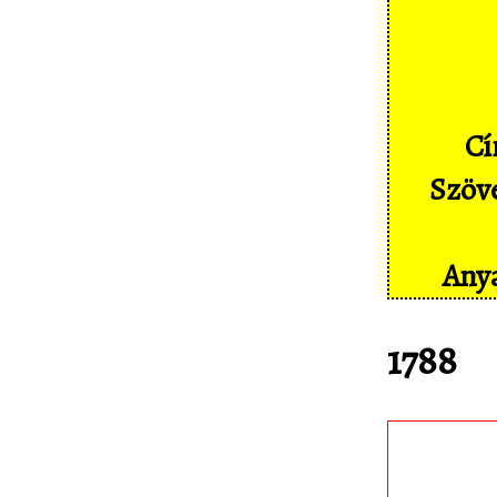
Képernyőképek
Címkék
Szakszótár
Cí
Sajtó
Szöve
Partnereink
Statisztika
Anya
Kapcsolat
1788
Töltsd le