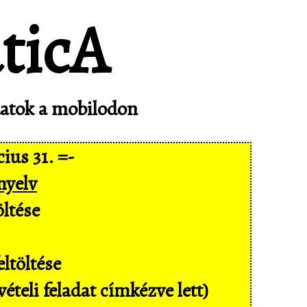
adatok a mobilodon
ius 31. =-
nyelv
ltése
ltöltése
ételi feladat címkézve lett)