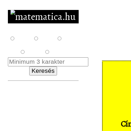
F10
F12
F14
E18
K18
Kezdőlap
Letöltés
Feladatsorok
Cím