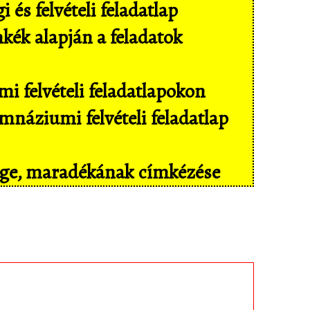
és felvételi feladatlap
mkék alapján a feladatok
i felvételi feladatlapokon
náziumi felvételi feladatlap
sége, maradékának címkézése
il eszközökön még kényelmesebben,
isban tárolt feladatokhoz!