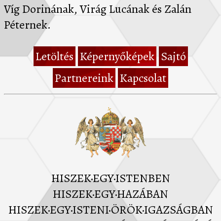
Víg Dorinának, Virág Lucának és Zalán
Péternek.
Letöltés
Képernyőképek
Sajtó
Partnereink
Kapcsolat
HISZEK·EGY·ISTENBEN
HISZEK·EGY·HAZÁBAN
HISZEK·EGY·ISTENI·ÖRÖK·IGAZSÁGBAN