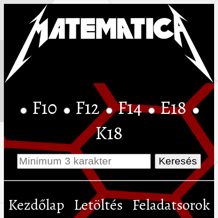
F10
F12
F14
E18
K18
Kezdőlap
Letöltés
Feladatsorok