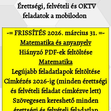
Érettségi, felvételi és OKTV
feladatok a mobilodon
-= FRISSÍTÉS 2026. március 31. =-
Matematika és anyanyelv
Hiányzó PDF-ek feltöltése
Matematika
Legújabb feladatlapok feltöltése
Címkézés 2026-ig (minden érettségi
és felvételi feladat címkézve lett)
Szövegesen kereshető minden
érettségi és felvételi feladatlap