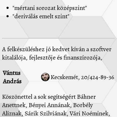
"mértani sorozat középszint"
"deriválás emelt szint"
A felkészüléshez jó kedvet kíván a szoftver
kitalálója, fejlesztője és finanszírozója,
Vántus
Kecskemét, 20/424-89-36
András
Köszönettel a sok segítségért Báhner
Anettnek, Bényei Annának, Borbély
Alíznak, Sárik Szilviának, Vári Noéminek,