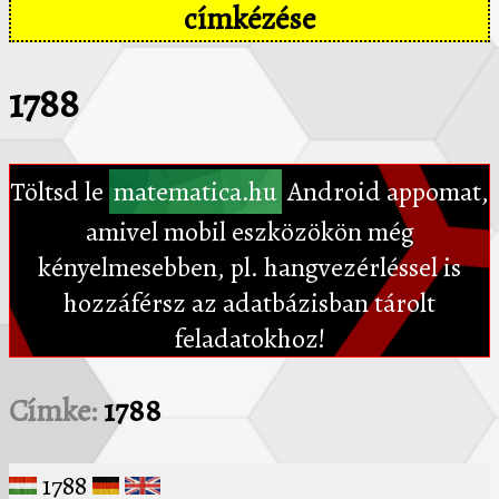
címkézése
1788
Töltsd le
matematica.hu
Android appomat,
amivel mobil eszközökön még
kényelmesebben, pl. hangvezérléssel is
hozzáférsz az adatbázisban tárolt
feladatokhoz!
Címke:
1788
1788