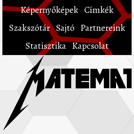
Képernyőképek
Címkék
Szakszótár
Sajtó
Partnereink
Statisztika
Kapcsolat