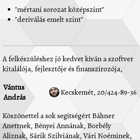
"mértani sorozat középszint"
"deriválás emelt szint"
A felkészüléshez jó kedvet kíván a szoftver
kitalálója, fejlesztője és finanszírozója,
Vántus
Kecskemét, 20/424-89-36
András
Köszönettel a sok segítségért Báhner
Anettnek, Bényei Annának, Borbély
Alíznak, Sárik Szilviának, Vári Noéminek,