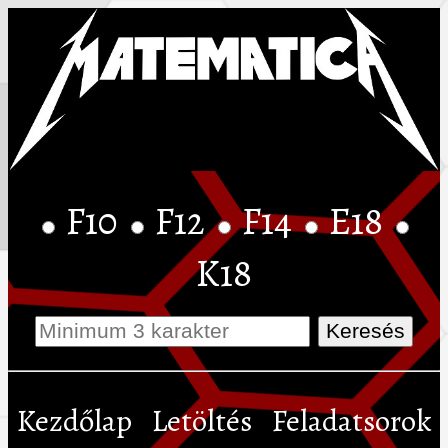
F10
F12
F14
E18
K18
Kezdőlap
Letöltés
Feladatsorok