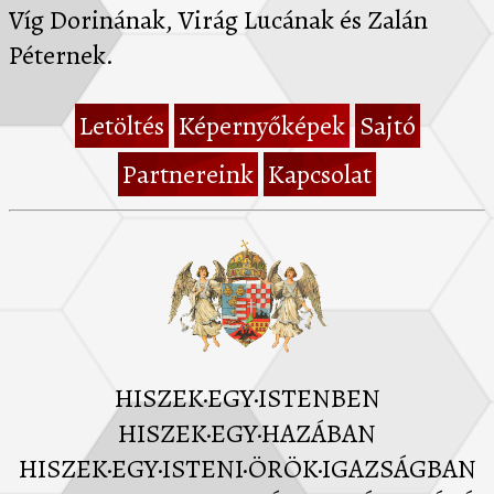
Víg Dorinának, Virág Lucának és Zalán
Péternek.
Letöltés
Képernyőképek
Sajtó
Partnereink
Kapcsolat
HISZEK·EGY·ISTENBEN
HISZEK·EGY·HAZÁBAN
HISZEK·EGY·ISTENI·ÖRÖK·IGAZSÁGBAN