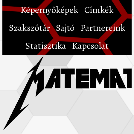
Képernyőképek
Címkék
Szakszótár
Sajtó
Partnereink
Statisztika
Kapcsolat