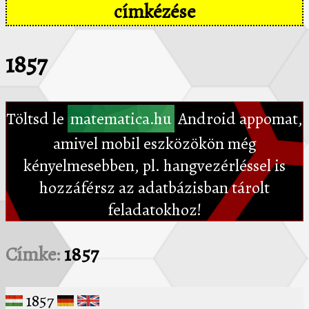
címkézése
1857
Töltsd le
matematica.hu
Android appomat,
amivel mobil eszközökön még
kényelmesebben, pl. hangvezérléssel is
hozzáférsz az adatbázisban tárolt
feladatokhoz!
Címke:
1857
1857