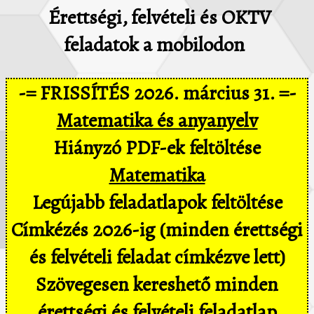
Érettségi, felvételi és OKTV
feladatok a mobilodon
-= FRISSÍTÉS 2026. március 31. =-
Matematika és anyanyelv
Hiányzó PDF-ek feltöltése
Matematika
Legújabb feladatlapok feltöltése
Címkézés 2026-ig (minden érettségi
és felvételi feladat címkézve lett)
Szövegesen kereshető minden
érettségi és felvételi feladatlap