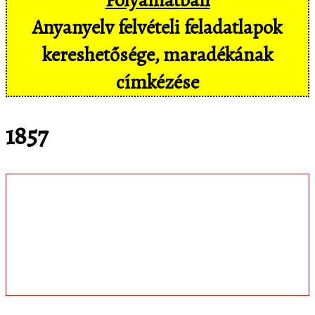
Anyanyelv felvételi feladatlapok
kereshetősége, maradékának
címkézése
1857
Töltsd le
matematica.hu
Android appomat,
amivel mobil eszközökön még
kényelmesebben, pl. hangvezérléssel is
hozzáférsz az adatbázisban tárolt
feladatokhoz!