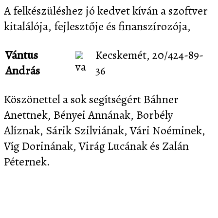
A felkészüléshez jó kedvet kíván a szoftver
kitalálója, fejlesztője és finanszírozója,
Vántus
Kecskemét, 20/424-89-
András
36
Köszönettel a sok segítségért Báhner
Anettnek, Bényei Annának, Borbély
Alíznak, Sárik Szilviának, Vári Noéminek,
Víg Dorinának, Virág Lucának és Zalán
Péternek.
Letöltés
Képernyőképek
Sajtó
Partnereink
Kapcsolat