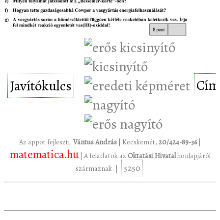
Cím
Javítókulcs
Az appot fejleszti:
Vántus András
| Kecskemét,
20/424-89-36
|
matematica.hu
| A feladatok az
Oktatási Hivatal
honlapjáról
5250
származnak. |