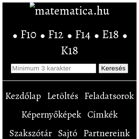
F10
F12
F14
E18
K18
Kezdőlap
Letöltés
Feladatsorok
Képernyőképek
Címkék
Szakszótár
Sajtó
Partnereink