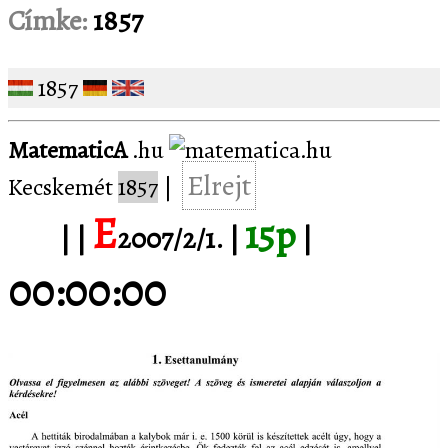
Címke:
1857
1857
MatematicA
.hu
Elrejt
Kecskemét
1857
|
E
15p
1/1.
| |
2007/2/1. |
|
00:00:00