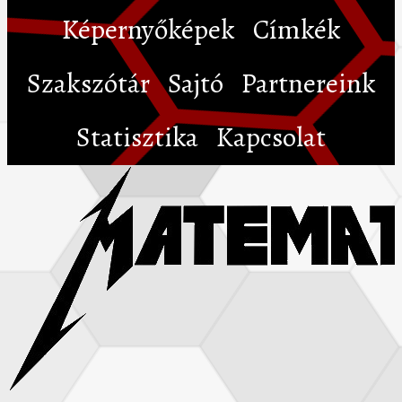
Képernyőképek
Címkék
Szakszótár
Sajtó
Partnereink
Statisztika
Kapcsolat