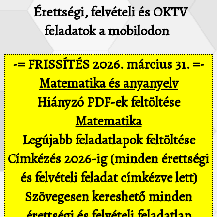
Érettségi, felvételi és OKTV
feladatok a mobilodon
-= FRISSÍTÉS 2026. március 31. =-
Matematika és anyanyelv
Hiányzó PDF-ek feltöltése
Matematika
Legújabb feladatlapok feltöltése
Címkézés 2026-ig (minden érettségi
és felvételi feladat címkézve lett)
Szövegesen kereshető minden
érettségi és felvételi feladatlap