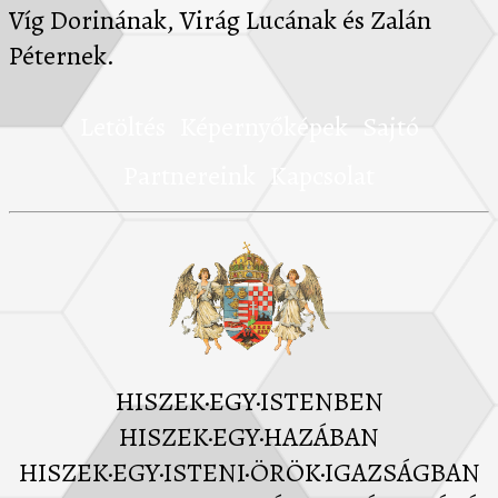
Víg Dorinának, Virág Lucának és Zalán
Péternek.
Letöltés
Képernyőképek
Sajtó
Partnereink
Kapcsolat
HISZEK·EGY·ISTENBEN
HISZEK·EGY·HAZÁBAN
HISZEK·EGY·ISTENI·ÖRÖK·IGAZSÁGBAN