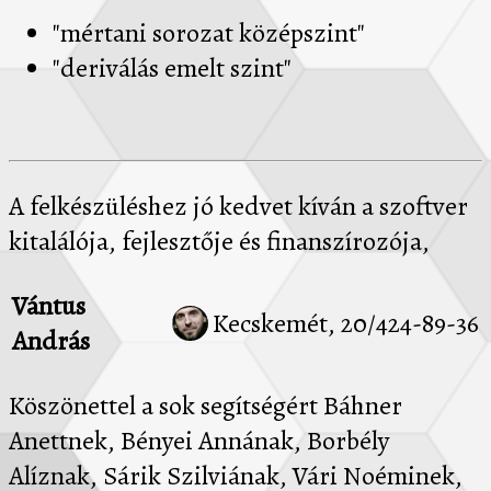
"mértani sorozat középszint"
"deriválás emelt szint"
A felkészüléshez jó kedvet kíván a szoftver
kitalálója, fejlesztője és finanszírozója,
Vántus
Kecskemét, 20/424-89-36
András
Köszönettel a sok segítségért Báhner
Anettnek, Bényei Annának, Borbély
Alíznak, Sárik Szilviának, Vári Noéminek,