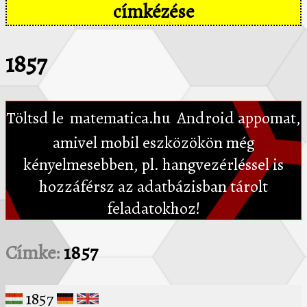
címkézése
1857
Töltsd le
matematica.hu
Android appomat,
amivel mobil eszközökön még
kényelmesebben, pl. hangvezérléssel is
hozzáférsz az adatbázisban tárolt
feladatokhoz!
Címke:
1857
1857