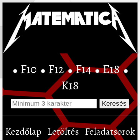
F10
F12
F14
E18
K18
Kezdőlap
Letöltés
Feladatsorok