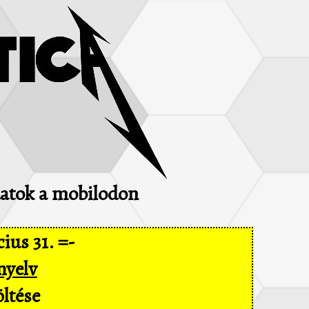
adatok a mobilodon
ius 31. =-
nyelv
ltése