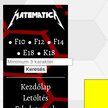
F10
F12
F14
E18
K18
Kezdőlap
Letöltés