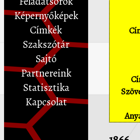
Feladatsorok
Képernyőképek
Címkék
Cím
Szakszótár
Sajtó
Partnereink
Cí
Statisztika
Szöve
Kapcsolat
Anya
1866