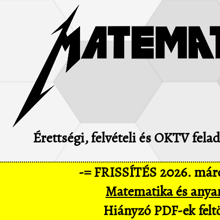
Érettségi, felvételi és OKTV fel
-= FRISSÍTÉS 2026. márc
Matematika és anya
Hiányzó PDF-ek feltö