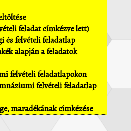
ltöltése
ételi feladat címkézve lett)
és felvételi feladatlap
mkék alapján a feladatok
i felvételi feladatlapokon
náziumi felvételi feladatlap
sége, maradékának címkézése