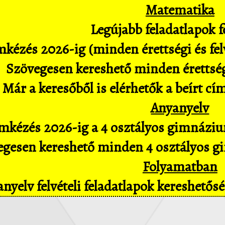
Matematika
Legújabb feladatlapok fe
kézés 2026-ig (minden érettségi és felv
Szövegesen kereshető minden érettségi 
Már a keresőből is elérhetők a beírt cí
Anyanyelv
mkézés 2026-ig a 4 osztályos gimnázium
gesen kereshető minden 4 osztályos gim
Folyamatban
nyelv felvételi feladatlapok kereshető