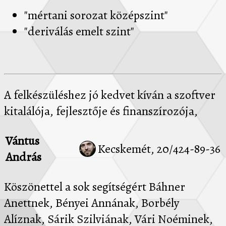
"mértani sorozat középszint"
"deriválás emelt szint"
A felkészüléshez jó kedvet kíván a szoftver
kitalálója, fejlesztője és finanszírozója,
Vántus
Kecskemét, 20/424-89-36
András
Köszönettel a sok segítségért Báhner
Anettnek, Bényei Annának, Borbély
Alíznak, Sárik Szilviának, Vári Noéminek,