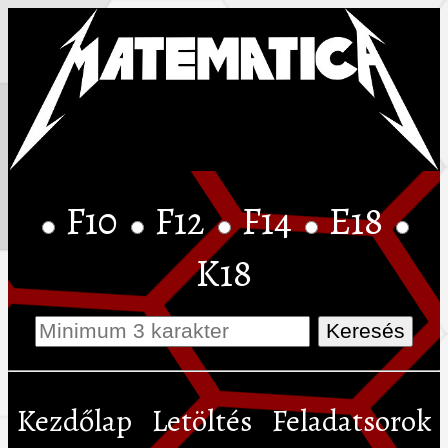
F10
F12
F14
E18
K18
Kezdőlap
Letöltés
Feladatsorok