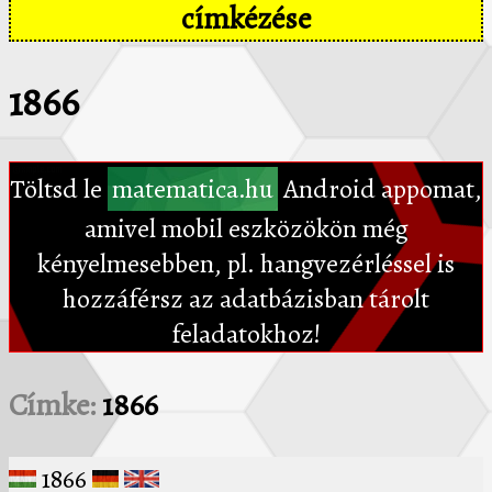
címkézése
1866
Töltsd le
matematica.hu
Android appomat,
amivel mobil eszközökön még
kényelmesebben, pl. hangvezérléssel is
hozzáférsz az adatbázisban tárolt
feladatokhoz!
Címke:
1866
1866