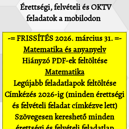
Érettségi, felvételi és OKTV
feladatok a mobilodon
-= FRISSÍTÉS 2026. március 31. =-
Matematika és anyanyelv
Hiányzó PDF-ek feltöltése
Matematika
Legújabb feladatlapok feltöltése
Címkézés 2026-ig (minden érettségi
és felvételi feladat címkézve lett)
Szövegesen kereshető minden
érettségi és felvételi feladatlap