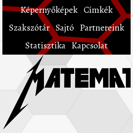
Képernyőképek
Címkék
Szakszótár
Sajtó
Partnereink
Statisztika
Kapcsolat