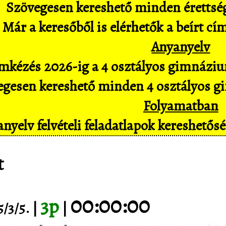
Szövegesen kereshető minden érettségi 
Már a keresőből is elérhetők a beírt cí
Anyanyelv
mkézés 2026-ig a 4 osztályos gimnázium
gesen kereshető minden 4 osztályos gim
Folyamatban
nyelv felvételi feladatlapok kereshető
t
00:00:00
3p
/3/5. |
|