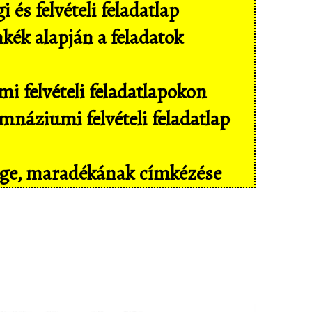
és felvételi feladatlap
mkék alapján a feladatok
i felvételi feladatlapokon
náziumi felvételi feladatlap
sége, maradékának címkézése