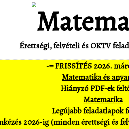
Érettségi, felvételi és OKTV fel
-= FRISSÍTÉS 2026. márc
Matematika és anya
Hiányzó PDF-ek feltö
Matematika
Legújabb feladatlapok fe
kézés 2026-ig (minden érettségi és felv