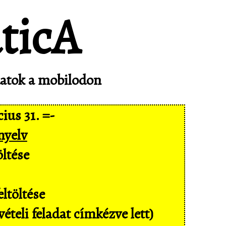
adatok a mobilodon
ius 31. =-
nyelv
ltése
ltöltése
ételi feladat címkézve lett)