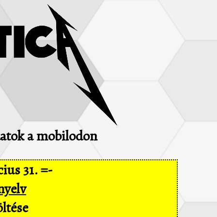
adatok a mobilodon
ius 31. =-
nyelv
ltése