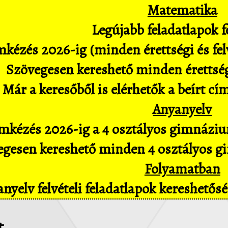
Matematika
Legújabb feladatlapok fe
kézés 2026-ig (minden érettségi és felv
Szövegesen kereshető minden érettségi 
Már a keresőből is elérhetők a beírt cí
Anyanyelv
mkézés 2026-ig a 4 osztályos gimnázium
gesen kereshető minden 4 osztályos gim
Folyamatban
nyelv felvételi feladatlapok kereshető
t