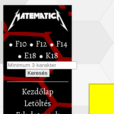
F10
F12
F14
E18
K18
Kezdőlap
Letöltés