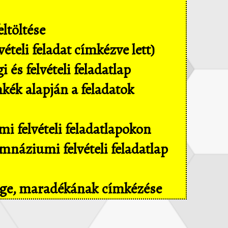
ltöltése
ételi feladat címkézve lett)
és felvételi feladatlap
mkék alapján a feladatok
i felvételi feladatlapokon
náziumi felvételi feladatlap
sége, maradékának címkézése