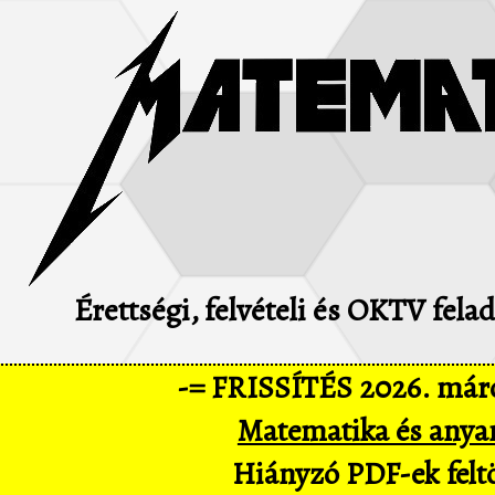
Érettségi, felvételi és OKTV fel
-= FRISSÍTÉS 2026. márc
Matematika és anya
Hiányzó PDF-ek feltö