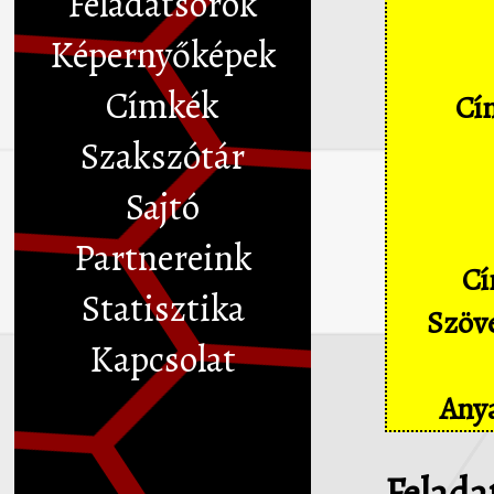
Feladatsorok
Képernyőképek
Címkék
Cím
Szakszótár
Sajtó
Partnereink
Cí
Statisztika
Szöve
Kapcsolat
Anya
Felada