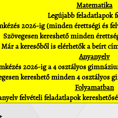
Matematika
Legújabb feladatlapok fe
kézés 2026-ig (minden érettségi és felv
Szövegesen kereshető minden érettségi 
Már a keresőből is elérhetők a beírt cí
Anyanyelv
mkézés 2026-ig a 4 osztályos gimnázium
gesen kereshető minden 4 osztályos gim
Folyamatban
nyelv felvételi feladatlapok kereshető
t