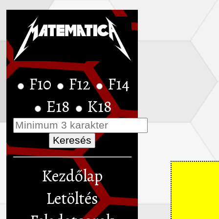
F10
F12
F14
E18
K18
Kezdőlap
Letöltés