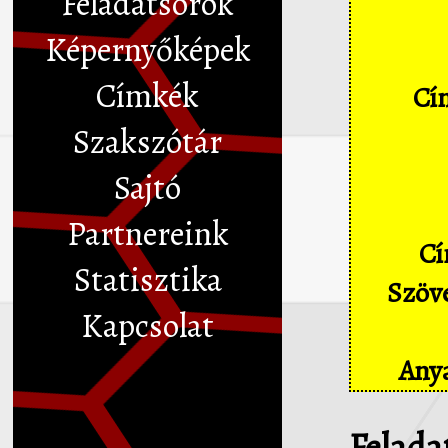
Feladatsorok
Képernyőképek
Címkék
Cím
Szakszótár
Sajtó
Partnereink
Cí
Statisztika
Szöve
Kapcsolat
Anya
Felada