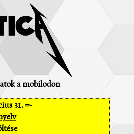
adatok a mobilodon
ius 31. =-
nyelv
ltése