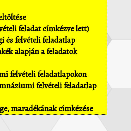
ltöltése
ételi feladat címkézve lett)
és felvételi feladatlap
mkék alapján a feladatok
i felvételi feladatlapokon
náziumi felvételi feladatlap
sége, maradékának címkézése