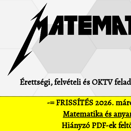
Érettségi, felvételi és OKTV fel
-= FRISSÍTÉS 2026. márc
Matematika és anya
Hiányzó PDF-ek feltö