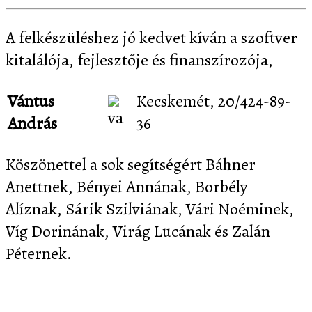
A felkészüléshez jó kedvet kíván a szoftver
kitalálója, fejlesztője és finanszírozója,
Vántus
Kecskemét, 20/424-89-
András
36
Köszönettel a sok segítségért Báhner
Anettnek, Bényei Annának, Borbély
Alíznak, Sárik Szilviának, Vári Noéminek,
Víg Dorinának, Virág Lucának és Zalán
Péternek.
Letöltés
Képernyőképek
Sajtó