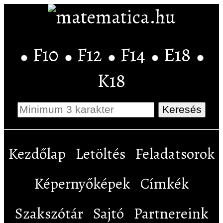
F10
F12
F14
E18
K18
Kezdőlap
Letöltés
Feladatsorok
Képernyőképek
Címkék
Szakszótár
Sajtó
Partnereink