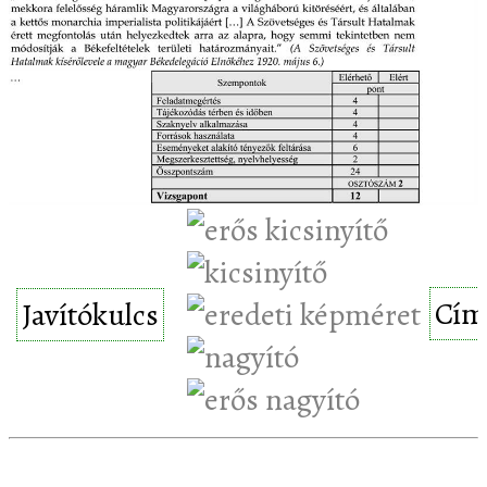
Cím
Javítókulcs