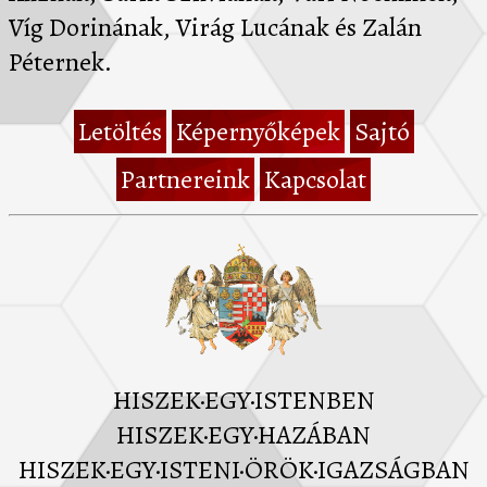
Víg Dorinának, Virág Lucának és Zalán
Péternek.
Letöltés
Képernyőképek
Sajtó
Partnereink
Kapcsolat
HISZEK·EGY·ISTENBEN
HISZEK·EGY·HAZÁBAN
HISZEK·EGY·ISTENI·ÖRÖK·IGAZSÁGBAN