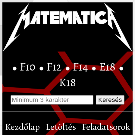
F10
F12
F14
E18
K18
Kezdőlap
Letöltés
Feladatsorok