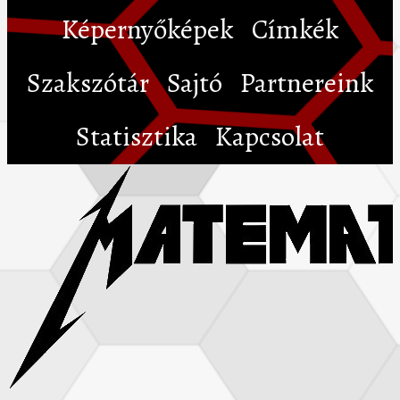
Képernyőképek
Címkék
Szakszótár
Sajtó
Partnereink
Statisztika
Kapcsolat