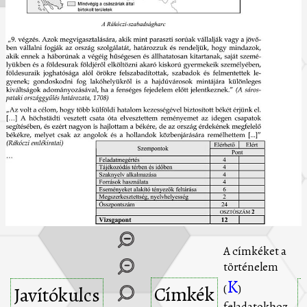
A címkéket a
történelem
K
Címkék
(
)
Javítókulcs
feladatokhoz