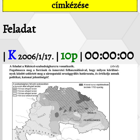
címkézése
Feladat
K
00:00:00
10p
|
2006/1/17. |
|