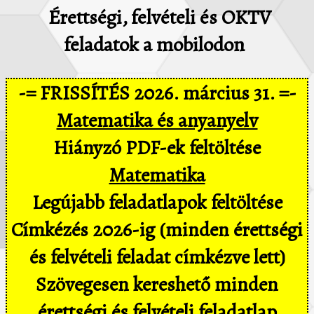
Érettségi, felvételi és OKTV
feladatok a mobilodon
-= FRISSÍTÉS 2026. március 31. =-
Matematika és anyanyelv
Hiányzó PDF-ek feltöltése
Matematika
Legújabb feladatlapok feltöltése
Címkézés 2026-ig (minden érettségi
és felvételi feladat címkézve lett)
Szövegesen kereshető minden
érettségi és felvételi feladatlap