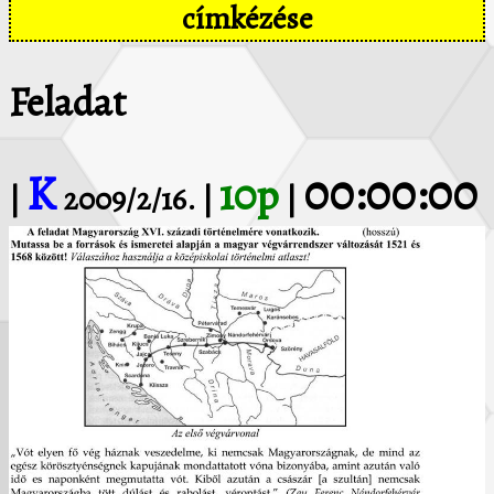
címkézése
Feladat
K
00:00:00
10p
|
2009/2/16. |
|