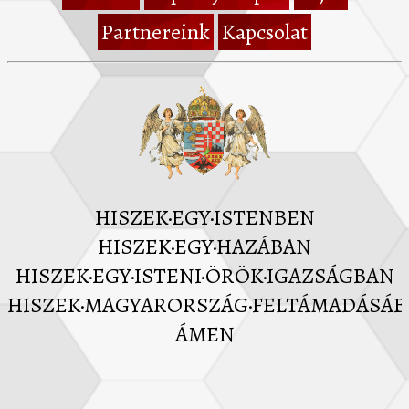
Partnereink
Kapcsolat
HISZEK·EGY·ISTENBEN
HISZEK·EGY·HAZÁBAN
HISZEK·EGY·ISTENI·ÖRÖK·IGAZSÁGBAN
HISZEK·MAGYARORSZÁG·FELTÁMADÁSÁ
ÁMEN