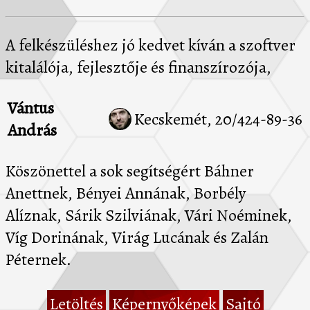
A felkészüléshez jó kedvet kíván a szoftver
kitalálója, fejlesztője és finanszírozója,
Vántus
Kecskemét, 20/424-89-36
András
Köszönettel a sok segítségért Báhner
Anettnek, Bényei Annának, Borbély
Alíznak, Sárik Szilviának, Vári Noéminek,
Víg Dorinának, Virág Lucának és Zalán
Péternek.
Letöltés
Képernyőképek
Sajtó