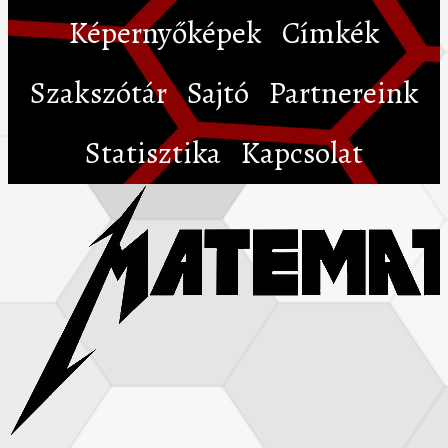
Képernyőképek
Címkék
Szakszótár
Sajtó
Partnereink
Statisztika
Kapcsolat