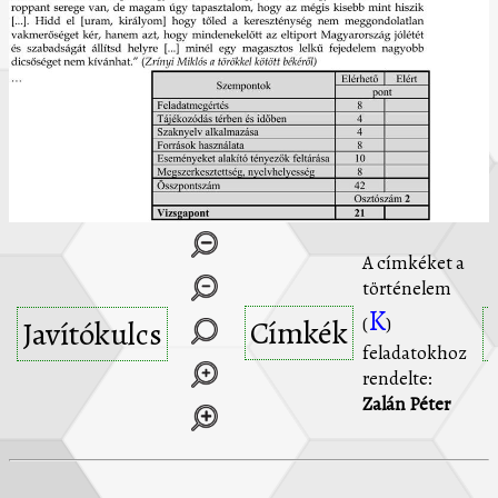
A címkéket a
történelem
K
Címkék
(
)
Javítókulcs
feladatokhoz
rendelte:
Zalán Péter