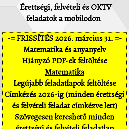
Érettségi, felvételi és OKTV
feladatok a mobilodon
-= FRISSÍTÉS 2026. március 31. =-
Matematika és anyanyelv
Hiányzó PDF-ek feltöltése
Matematika
Legújabb feladatlapok feltöltése
Címkézés 2026-ig (minden érettségi
és felvételi feladat címkézve lett)
Szövegesen kereshető minden
érettségi és felvételi feladatlap