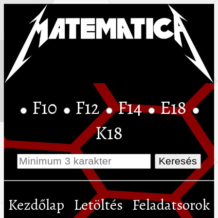
F10
F12
F14
E18
K18
Kezdőlap
Letöltés
Feladatsorok