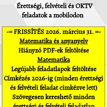
Érettségi, felvételi és OKTV
feladatok a mobilodon
-= FRISSÍTÉS 2026. március 31. =-
Matematika és anyanyelv
Hiányzó PDF-ek feltöltése
Matematika
Legújabb feladatlapok feltöltése
Címkézés 2026-ig (minden érettségi
és felvételi feladat címkézve lett)
Szövegesen kereshető minden
érettségi és felvételi feladatlap