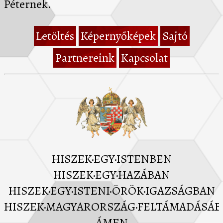
Péternek.
Letöltés
Képernyőképek
Sajtó
Partnereink
Kapcsolat
HISZEK·EGY·ISTENBEN
HISZEK·EGY·HAZÁBAN
HISZEK·EGY·ISTENI·ÖRÖK·IGAZSÁGBAN
HISZEK·MAGYARORSZÁG·FELTÁMADÁSÁ
ÁMEN