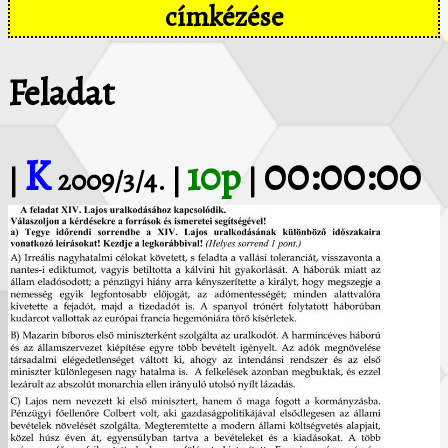
címkézése
Feladat
K
00:00:00
10p
|
2009/3/4. |
|