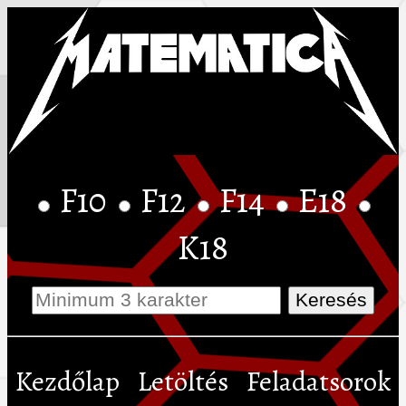
F10
F12
F14
E18
K18
Kezdőlap
Letöltés
Feladatsorok