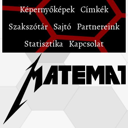
Képernyőképek
Címkék
Szakszótár
Sajtó
Partnereink
Statisztika
Kapcsolat