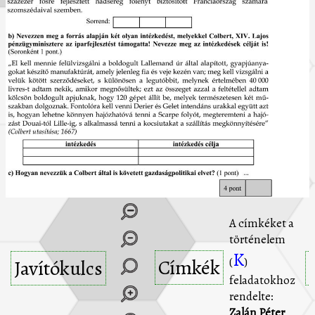
A címkéket a
történelem
K
Címkék
(
)
Javítókulcs
feladatokhoz
rendelte:
Zalán Péter