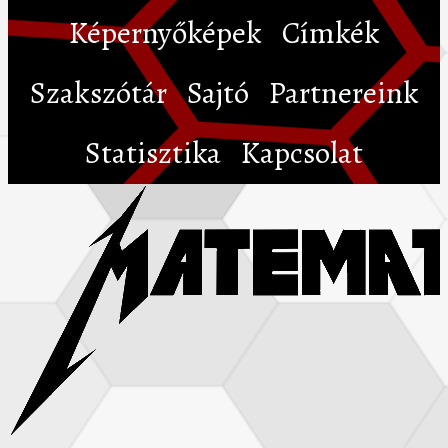
Képernyőképek
Címkék
Szakszótár
Sajtó
Partnereink
Statisztika
Kapcsolat