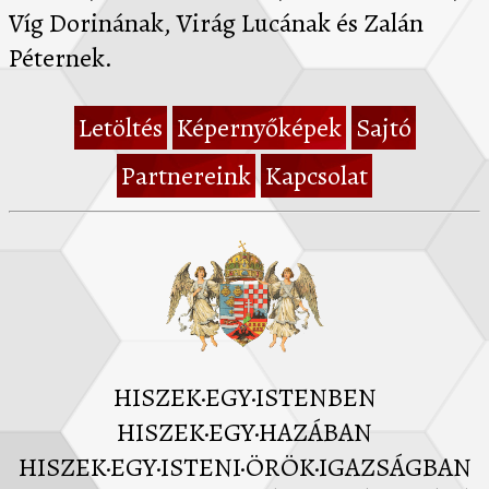
Víg Dorinának, Virág Lucának és Zalán
Péternek.
Letöltés
Képernyőképek
Sajtó
Partnereink
Kapcsolat
HISZEK·EGY·ISTENBEN
HISZEK·EGY·HAZÁBAN
HISZEK·EGY·ISTENI·ÖRÖK·IGAZSÁGBAN