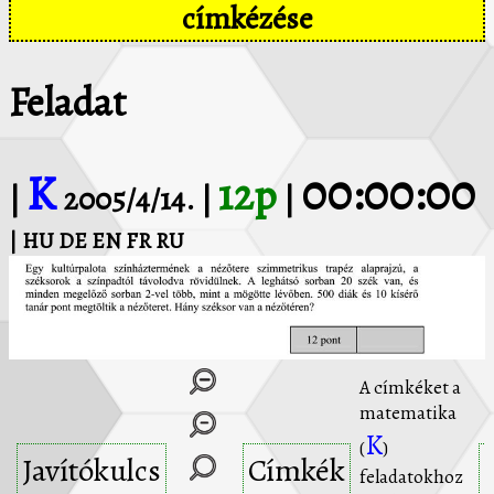
címkézése
Feladat
K
00:00:00
12p
|
2005/4/14. |
|
| HU
DE
EN
FR
RU
A címkéket a
matematika
K
(
)
Javítókulcs
Címkék
feladatokhoz