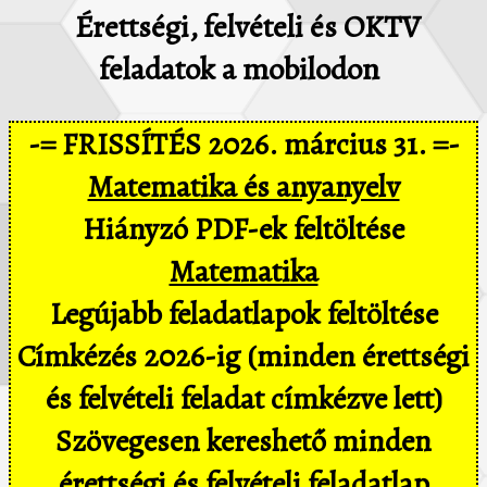
Érettségi, felvételi és OKTV
feladatok a mobilodon
-= FRISSÍTÉS 2026. március 31. =-
Matematika és anyanyelv
Hiányzó PDF-ek feltöltése
Matematika
Legújabb feladatlapok feltöltése
Címkézés 2026-ig (minden érettségi
és felvételi feladat címkézve lett)
Szövegesen kereshető minden
érettségi és felvételi feladatlap