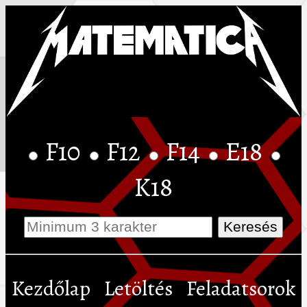
F10
F12
F14
E18
K18
Kezdőlap
Letöltés
Feladatsorok