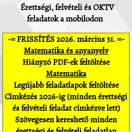
Érettségi, felvételi és OKTV
feladatok a mobilodon
-= FRISSÍTÉS 2026. március 31. =-
Matematika és anyanyelv
Hiányzó PDF-ek feltöltése
Matematika
Legújabb feladatlapok feltöltése
Címkézés 2026-ig (minden érettségi
és felvételi feladat címkézve lett)
Szövegesen kereshető minden
érettségi és felvételi feladatlap