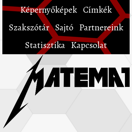
Képernyőképek
Címkék
Szakszótár
Sajtó
Partnereink
Statisztika
Kapcsolat