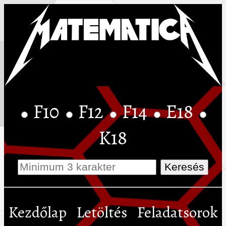
F10
F12
F14
E18
K18
Kezdőlap
Letöltés
Feladatsorok