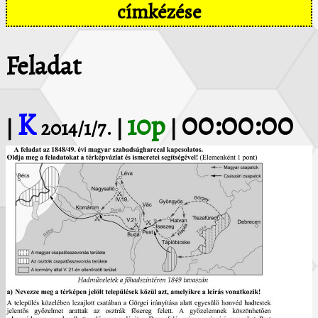
címkézése
Feladat
K
00:00:00
10p
|
2014/1/7. |
|