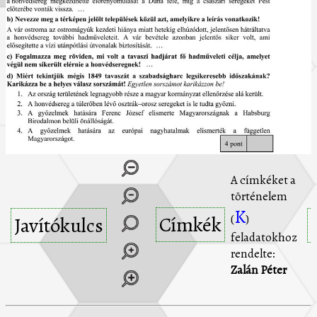
A címkéket a
történelem
K
Címkék
(
)
Javítókulcs
feladatokhoz
rendelte:
Zalán Péter