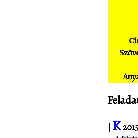
Képernyőképek
Címkék
Szakszótár
Cí
Sajtó
Szöve
Partnereink
Statisztika
Anya
Kapcsolat
Felada
K
|
2015