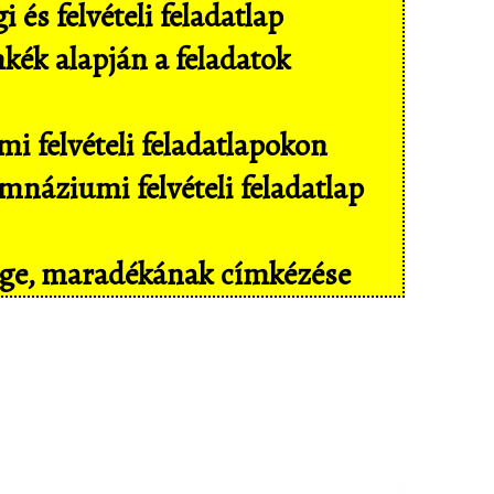
és felvételi feladatlap
mkék alapján a feladatok
i felvételi feladatlapokon
náziumi felvételi feladatlap
sége, maradékának címkézése