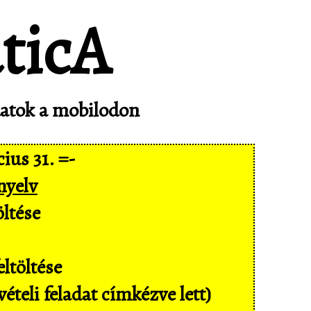
adatok a mobilodon
ius 31. =-
nyelv
ltése
ltöltése
ételi feladat címkézve lett)