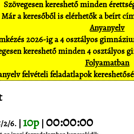
Szövegesen kereshető minden érettségi 
Már a keresőből is elérhetők a beírt cí
Anyanyelv
mkézés 2026-ig a 4 osztályos gimnázium
gesen kereshető minden 4 osztályos gim
Folyamatban
nyelv felvételi feladatlapok kereshető
t
00:00:00
10p
/2/6. |
|