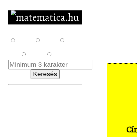
F10
F12
F14
E18
K18
Kezdőlap
Letöltés
Feladatsorok
Cím