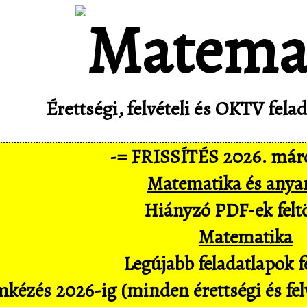
Érettségi, felvételi és OKTV fel
-= FRISSÍTÉS 2026. márc
Matematika és anya
Hiányzó PDF-ek feltö
Matematika
Legújabb feladatlapok fe
kézés 2026-ig (minden érettségi és felv