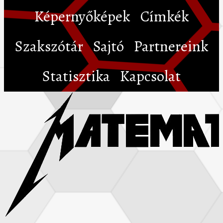
Képernyőképek
Címkék
Szakszótár
Sajtó
Partnereink
Statisztika
Kapcsolat