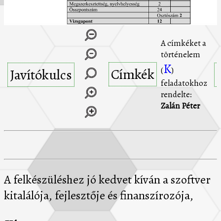
A címkéket a
történelem
K
Címkék
(
)
Javítókulcs
feladatokhoz
rendelte:
Zalán Péter
A felkészüléshez jó kedvet kíván a szoftver
kitalálója, fejlesztője és finanszírozója,