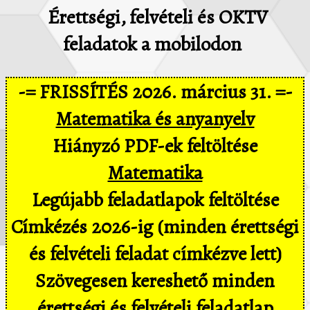
Érettségi, felvételi és OKTV
feladatok a mobilodon
-= FRISSÍTÉS 2026. március 31. =-
Matematika és anyanyelv
Hiányzó PDF-ek feltöltése
Matematika
Legújabb feladatlapok feltöltése
Címkézés 2026-ig (minden érettségi
és felvételi feladat címkézve lett)
Szövegesen kereshető minden
érettségi és felvételi feladatlap