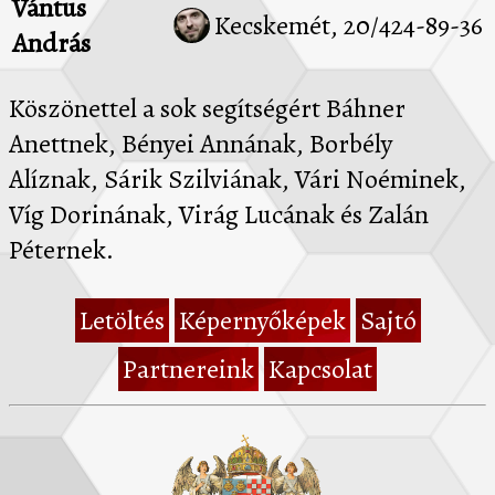
Vántus
Kecskemét, 20/424-89-36
András
Köszönettel a sok segítségért Báhner
Anettnek, Bényei Annának, Borbély
Alíznak, Sárik Szilviának, Vári Noéminek,
Víg Dorinának, Virág Lucának és Zalán
Péternek.
Letöltés
Képernyőképek
Sajtó
Partnereink
Kapcsolat