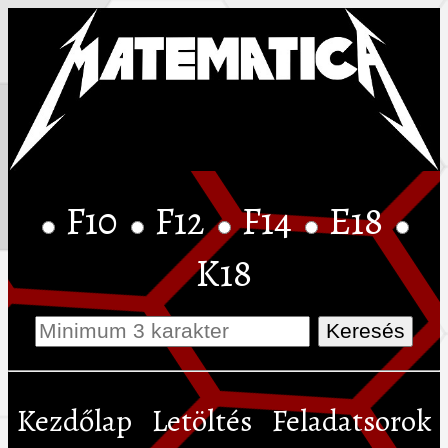
F10
F12
F14
E18
K18
Kezdőlap
Letöltés
Feladatsorok