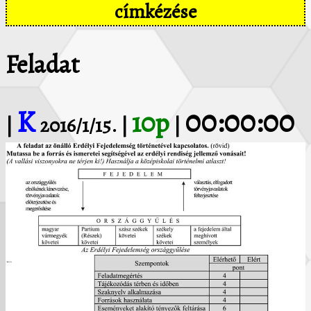
címkézése
Feladat
K
00:00:00
10p
|
2016/1/15. |
|