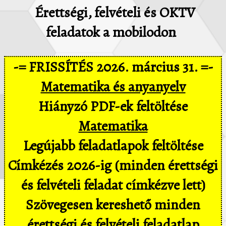
Érettségi, felvételi és OKTV
feladatok a mobilodon
-= FRISSÍTÉS 2026. március 31. =-
Matematika és anyanyelv
Hiányzó PDF-ek feltöltése
Matematika
Legújabb feladatlapok feltöltése
Címkézés 2026-ig (minden érettségi
és felvételi feladat címkézve lett)
Szövegesen kereshető minden
érettségi és felvételi feladatlap