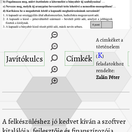
A címkéket a
történelem
K
Címkék
(
)
Javítókulcs
feladatokhoz
rendelte:
Zalán Péter
A felkészüléshez jó kedvet kíván a szoftver
kitalálója, fejlesztője és finanszírozója,