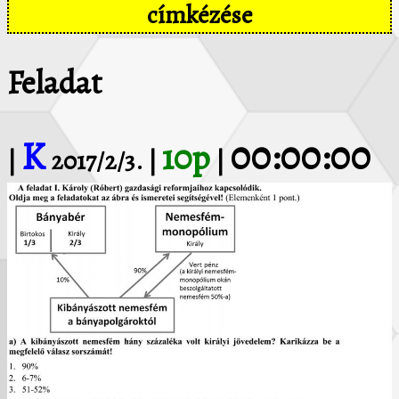
címkézése
Feladat
K
00:00:00
10p
|
2017/2/3. |
|