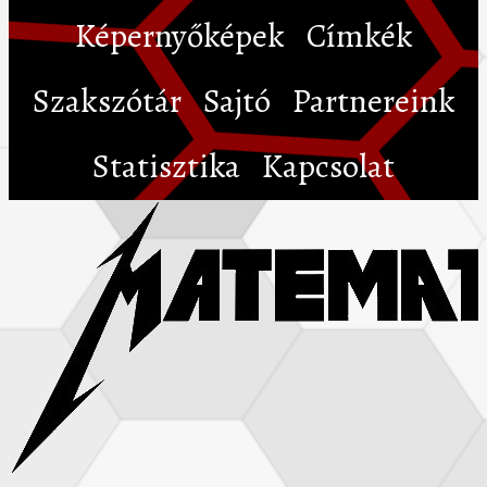
Képernyőképek
Címkék
Szakszótár
Sajtó
Partnereink
Statisztika
Kapcsolat