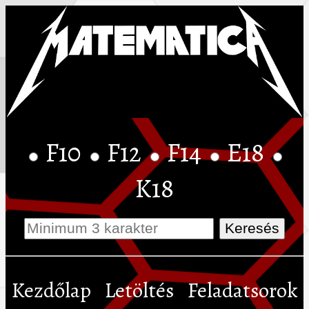
F10
F12
F14
E18
K18
Kezdőlap
Letöltés
Feladatsorok