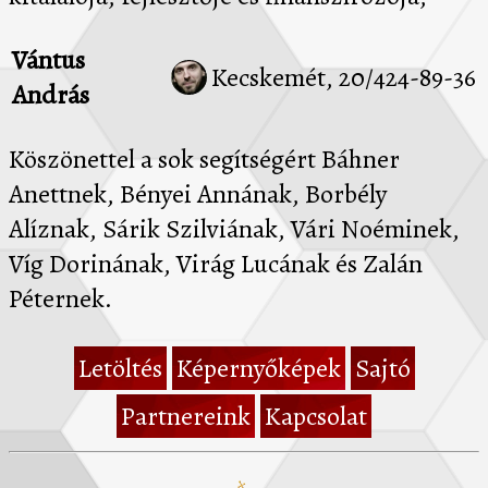
Vántus
Kecskemét, 20/424-89-36
András
Köszönettel a sok segítségért Báhner
Anettnek, Bényei Annának, Borbély
Alíznak, Sárik Szilviának, Vári Noéminek,
Víg Dorinának, Virág Lucának és Zalán
Péternek.
Letöltés
Képernyőképek
Sajtó
Partnereink
Kapcsolat