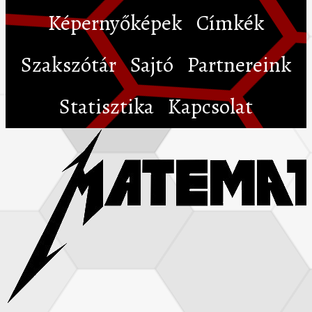
Képernyőképek
Címkék
Szakszótár
Sajtó
Partnereink
Statisztika
Kapcsolat