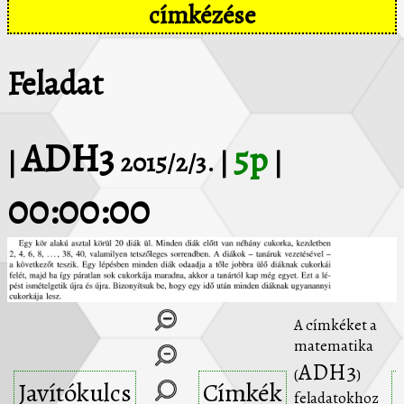
címkézése
Feladat
ADH3
5p
|
2015/2/3. |
|
00:00:00
A címkéket a
matematika
ADH3
(
)
Javítókulcs
Címkék
feladatokhoz