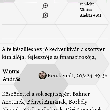
rendelte:
Vántus
András + MI
A felkészüléshez jó kedvet kíván a szoftver
kitalálója, fejlesztője és finanszírozója,
Vántus
Kecskemét, 20/424-89-36
András
Köszönettel a sok segítségért Báhner
Anettnek, Bényei Annának, Borbély
Alíznak, Sárik Szilviának, Vári Noéminek,