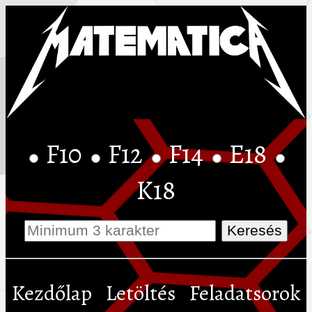
F10
F12
F14
E18
K18
Kezdőlap
Letöltés
Feladatsorok