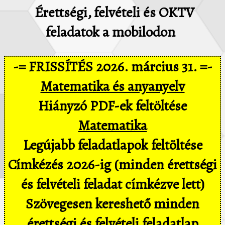
Érettségi, felvételi és OKTV
feladatok a mobilodon
-= FRISSÍTÉS 2026. március 31. =-
Matematika és anyanyelv
Hiányzó PDF-ek feltöltése
Matematika
Legújabb feladatlapok feltöltése
Címkézés 2026-ig (minden érettségi
és felvételi feladat címkézve lett)
Szövegesen kereshető minden
érettségi és felvételi feladatlap