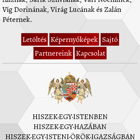
Víg Dorinának, Virág Lucának és Zalán
Péternek.
Letöltés
Képernyőképek
Sajtó
Partnereink
Kapcsolat
HISZEK·EGY·ISTENBEN
HISZEK·EGY·HAZÁBAN
HISZEK·EGY·ISTENI·ÖRÖK·IGAZSÁGBAN