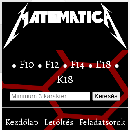
F10
F12
F14
E18
K18
Kezdőlap
Letöltés
Feladatsorok