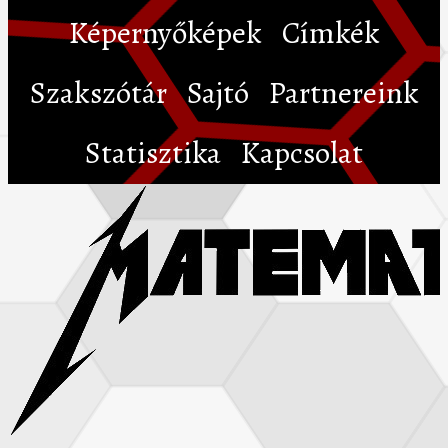
Képernyőképek
Címkék
Szakszótár
Sajtó
Partnereink
Statisztika
Kapcsolat