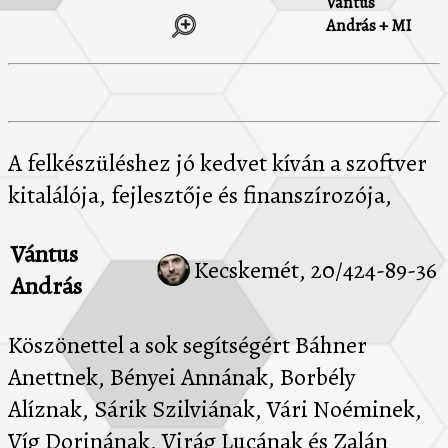
Vántus
András + MI
A felkészüléshez jó kedvet kíván a szoftver
kitalálója, fejlesztője és finanszírozója,
Vántus
Kecskemét, 20/424-89-36
András
Köszönettel a sok segítségért Báhner
Anettnek, Bényei Annának, Borbély
Alíznak, Sárik Szilviának, Vári Noéminek,
Víg Dorinának, Virág Lucának és Zalán