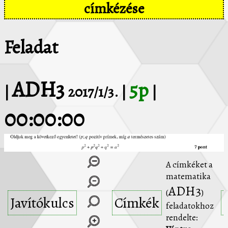
címkézése
Feladat
ADH3
5p
|
2017/1/3. |
|
00:00:00
A címkéket a
matematika
ADH3
(
)
Javítókulcs
Címkék
feladatokhoz
rendelte: