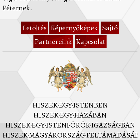
Péternek.
Letöltés
Képernyőképek
Sajtó
Partnereink
Kapcsolat
HISZEK·EGY·ISTENBEN
HISZEK·EGY·HAZÁBAN
HISZEK·EGY·ISTENI·ÖRÖK·IGAZSÁGBAN
HISZEK·MAGYARORSZÁG·FELTÁMADÁSÁ