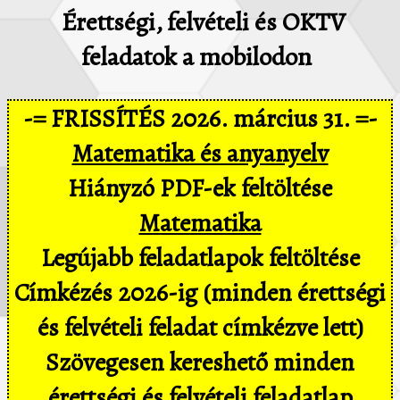
Érettségi, felvételi és OKTV
feladatok a mobilodon
-= FRISSÍTÉS 2026. március 31. =-
Matematika és anyanyelv
Hiányzó PDF-ek feltöltése
Matematika
Legújabb feladatlapok feltöltése
Címkézés 2026-ig (minden érettségi
és felvételi feladat címkézve lett)
Szövegesen kereshető minden
érettségi és felvételi feladatlap